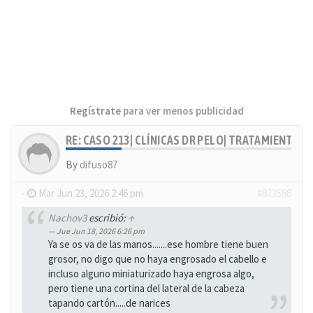
Regístrate
para ver menos publicidad
RE: CASO 213| CLÍNICAS DR PELO| TRATAMIENTO
By
difuso87
-
Mar Jun 23, 2026 2:46 pm
#873588
Nachov3
escribió:
↑
Jue Jun 18, 2026 6:26 pm
Ya se os va de las manos.......ese hombre tiene buen
grosor, no digo que no haya engrosado el cabello e
incluso alguno miniaturizado haya engrosa algo,
pero tiene una cortina del lateral de la cabeza
tapando cartón.....de narices