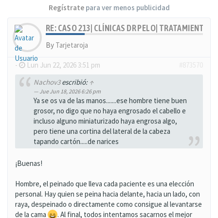
Regístrate
para ver menos publicidad
RE: CASO 213| CLÍNICAS DR PELO| TRATAMIENTO
By
Tarjetaroja
-
Lun Jun 22, 2026 3:51 pm
#873570
Nachov3
escribió:
↑
Jue Jun 18, 2026 6:26 pm
Ya se os va de las manos.......ese hombre tiene buen
grosor, no digo que no haya engrosado el cabello e
incluso alguno miniaturizado haya engrosa algo,
pero tiene una cortina del lateral de la cabeza
tapando cartón.....de narices
¡Buenas!
Hombre, el peinado que lleva cada paciente es una elección
personal. Hay quien se peina hacia delante, hacia un lado, con
raya, despeinado o directamente como consigue al levantarse
de la cama
. Al final, todos intentamos sacarnos el mejor