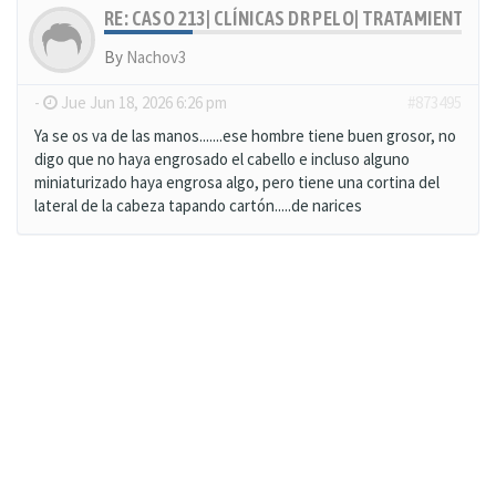
RE: CASO 213| CLÍNICAS DR PELO| TRATAMIENTO
By
Nachov3
-
Jue Jun 18, 2026 6:26 pm
#873495
Ya se os va de las manos.......ese hombre tiene buen grosor, no
digo que no haya engrosado el cabello e incluso alguno
miniaturizado haya engrosa algo, pero tiene una cortina del
lateral de la cabeza tapando cartón.....de narices