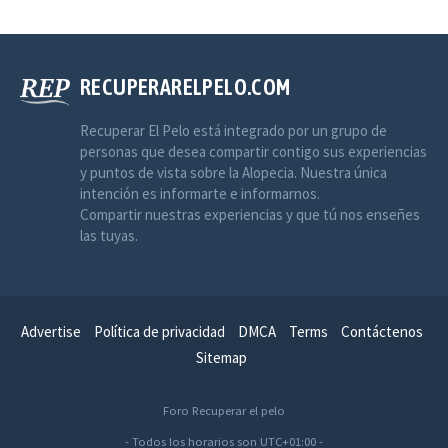
RECUPERARELPELO.COM
Recuperar El Pelo está integrado por un grupo de
personas que desea compartir contigo sus experiencias
y puntos de vista sobre la Alopecia. Nuestra única
intención es informarte e informarnos.
Compartir nuestras experiencias y que tú nos enseñes
las tuyas.
Advertise
Política de privacidad
DMCA
Terms
Contáctenos
Sitemap
Foro Recuperar el pelo
- Todos los horarios son
UTC+01:00
-