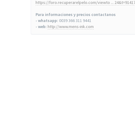
https://foro.recuperarelpelo.com/viewto ... 24&t=9141
Para informaciones y precios contactanos
- whatsapp:
0039 366 311 9441
- web:
http://www.mens-ink.com