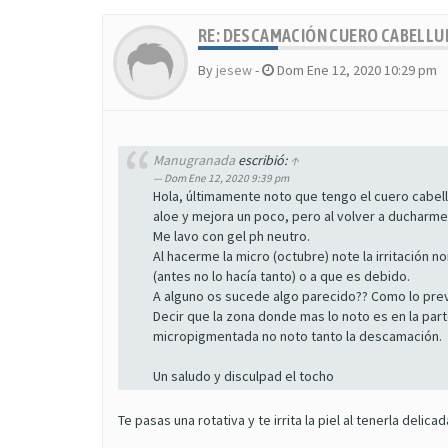
RE: DESCAMACIÓN CUERO CABELL
By
jesew
-
Dom Ene 12, 2020 10:29 pm
Manugranada
escribió:
↑
Dom Ene 12, 2020 9:39 pm
Hola, últimamente noto que tengo el cuero cabel
aloe y mejora un poco, pero al volver a ducharme s
Me lavo con gel ph neutro.
Al hacerme la micro (octubre) note la irritación
(antes no lo hacía tanto) o a que es debido.
A alguno os sucede algo parecido?? Como lo pre
Decir que la zona donde mas lo noto es en la pa
micropigmentada no noto tanto la descamación.
Un saludo y disculpad el tocho
Te pasas una rotativa y te irrita la piel al tenerla delicad