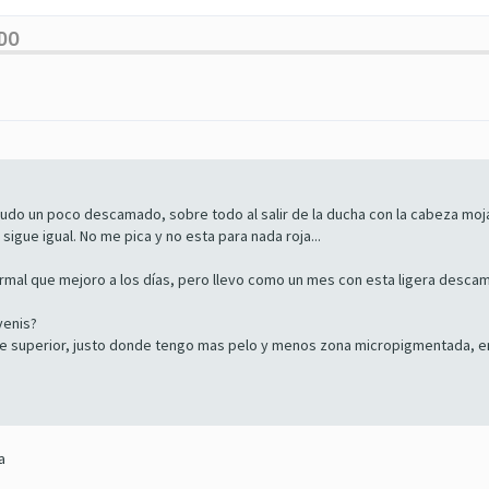
UDO
ludo un poco descamado, sobre todo al salir de la ducha con la cabeza moj
igue igual. No me pica y no esta para nada roja...
 normal que mejoro a los días, pero llevo como un mes con esta ligera desc
venis?
rte superior, justo donde tengo mas pelo y menos zona micropigmentada, e
a