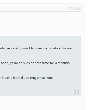
#753066
ada, se ve algo mas blanquecina... suelo echarme
amación, ya no se si es por raparme tan a menudo
n la zona frontal que tengo mas zona