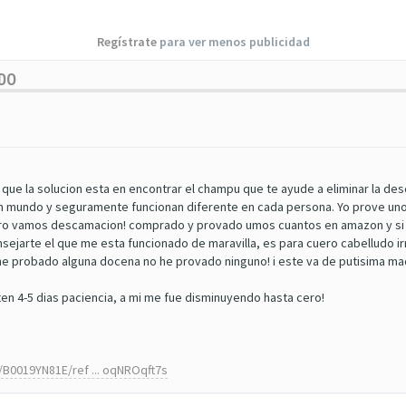
Regístrate
para ver menos publicidad
UDO
 que la solucion esta en encontrar el champu que te ayude a eliminar la 
 un mundo y seguramente funcionan diferente en cada persona. Yo prove un
ero vamos descamacion! comprado y provado umos cuantos en amazon y si n
sejarte el que me esta funcionado de maravilla, es para cuero cabelludo irr
no he probado alguna docena no he provado ninguno! i este va de putisima m
ten 4-5 dias paciencia, a mi me fue disminuyendo hasta cero!
B0019YN81E/ref ... oqNROqft7s