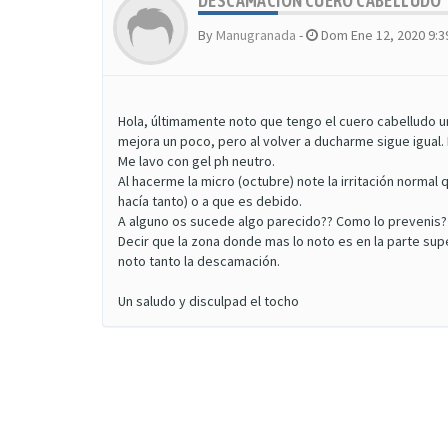
DESCAMACIÓN CUERO CABELLUDO
By
Manugranada
-
Dom Ene 12, 2020 9:
Hola, últimamente noto que tengo el cuero cabelludo u
mejora un poco, pero al volver a ducharme sigue igual. 
Me lavo con gel ph neutro.
Al hacerme la micro (octubre) note la irritación norma
hacía tanto) o a que es debido.
A alguno os sucede algo parecido?? Como lo prevenis?
Decir que la zona donde mas lo noto es en la parte s
noto tanto la descamación.
Un saludo y disculpad el tocho