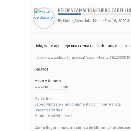
RE: DESCAMACIÓN CUERO CABELL
By
Mirko_Mens Ink
-
Jue Ene 16, 2020 8
Hola, yo te aconsejo una crema que hidratada mucho la
https://www.shop-farmacia.it/cosmetici- ... T922330840
Saludos
Mirko y Debora
www.mens-ink.com
Men's Ink
Especialistas en micropigmentaciòn hiperrealista
Nuestras sedes:
Milán - Madrid - París
Como llegar a nuestra clinica en Milano y hoteles ce