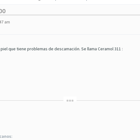
UDO
:47 am
 piel que tiene problemas de descamación. Se llama Ceramol 311 :
rcanos: