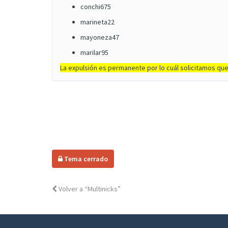
conchi675
marineta22
mayoneza47
marilar95
La expulsión es permanente por lo cuál solicitamos que
Tema cerrado
Volver a “Multinicks”