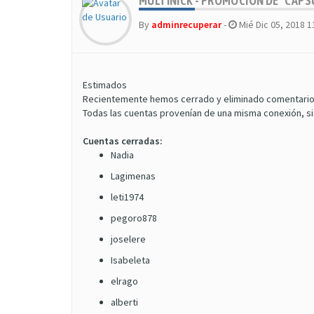
MULTINICK - PROMOCIÓN DE "CAPS
By
adminrecuperar
-
Mié Dic 05, 2018 
Estimados
Recientemente hemos cerrado y eliminado comentarios e
Todas las cuentas provenían de una misma conexión, s
Cuentas cerradas:
Nadia
Lagimenas
leti1974
pegoro878
joselere
Isabeleta
elrago
alberti