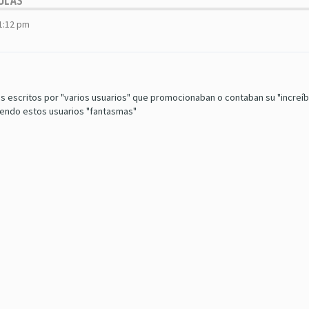
ULAS"
11:12 pm
scritos por "varios usuarios" que promocionaban o contaban su "increíbl
iendo estos usuarios "fantasmas"