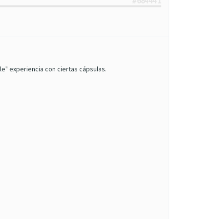
#684441
e" experiencia con ciertas cápsulas.