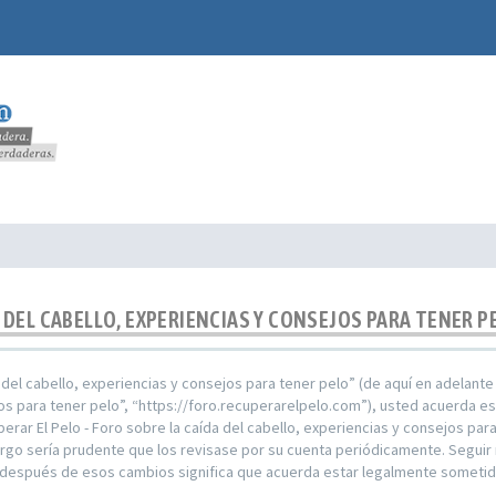
A DEL CABELLO, EXPERIENCIAS Y CONSEJOS PARA TENER P
a del cabello, experiencias y consejos para tener pelo” (de aquí en adelante
jos para tener pelo”, “https://foro.recuperarelpelo.com”), usted acuerda e
perar El Pelo - Foro sobre la caída del cabello, experiencias y consejos p
go sería prudente que los revisase por su cuenta periódicamente. Seguir r
o” después de esos cambios significa que acuerda estar legalmente someti