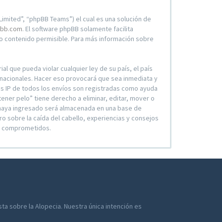
imited”, “phpBB Teams”) el cual es una solución de
bb.com
. El software phpBB solamente facilita
 contenido permisible. Para más información sobre
l que pueda violar cualquier ley de su país, el país
ernacionales. Hacer eso provocará que sea inmediata y
es IP de todos los envíos son registradas como ayuda
tener pelo” tiene derecho a eliminar, editar, mover o
 haya ingresado será almacenada en una base de
ro sobre la caída del cabello, experiencias y consejos
an comprometidos.
a sobre la Alopecia. Nuestra única intención es