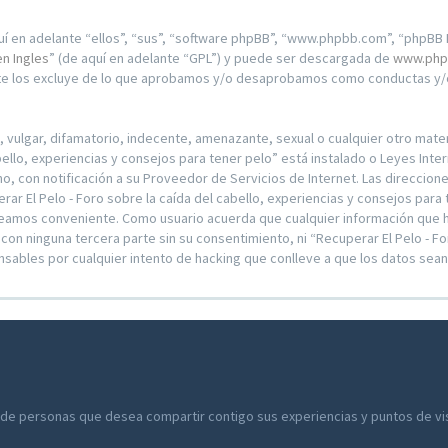
í en adelante “ellos”, “sus”, “software phpBB”, “www.phpbb.com”, “phpBB L
en Ingles
” (de aquí en adelante “GPL”) y puede ser descargada de
www.php
nte los excluye de lo que aprobamos y/o desaprobamos como conductas y/o
ulgar, difamatorio, indecente, amenazante, sexual o cualquier otro materia
bello, experiencias y consejos para tener pelo” está instalado o Leyes Int
 con notificación a su Proveedor de Servicios de Internet. Las direccion
r El Pelo - Foro sobre la caída del cabello, experiencias y consejos para 
reamos conveniente. Como usuario acuerda que cualquier información que
on ninguna tercera parte sin su consentimiento, ni “Recuperar El Pelo - Fo
nsables por cualquier intento de hacking que conlleve a que los datos se
 de personas que desea compartir contigo sus experiencias y puntos de vist