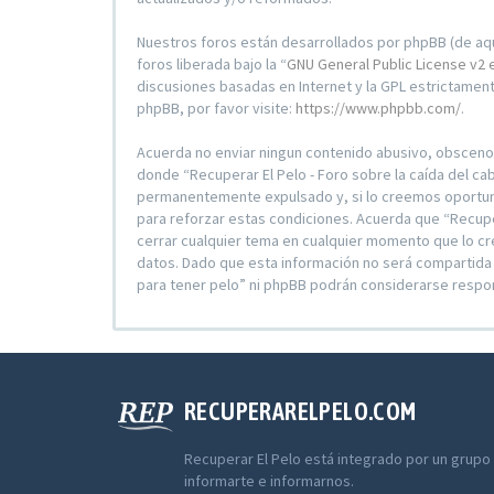
Nuestros foros están desarrollados por phpBB (de aqu
foros liberada bajo la “
GNU General Public License v2 
discusiones basadas en Internet y la GPL estrictame
phpBB, por favor visite:
https://www.phpbb.com/
.
Acuerda no enviar ningun contenido abusivo, obsceno, v
donde “Recuperar El Pelo - Foro sobre la caída del ca
permanentemente expulsado y, si lo creemos oportuno,
para reforzar estas condiciones. Acuerda que “Recupera
cerrar cualquier tema en cualquier momento que lo c
datos. Dado que esta información no será compartida c
para tener pelo” ni phpBB podrán considerarse respo
RECUPERARELPELO.COM
Recuperar El Pelo está integrado por un grupo
informarte e informarnos.