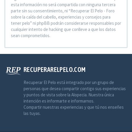
esta información no será compartida con ninguna tercera
parte sin su consentimiento, ni “Recuperar El Pelo - Foro
sobre la caída del cabello, experiencias y consejos para
tener pelo” ni phpBB podrán considerarse responsables por
cualquier intento de hacking que conlleve a que los datos
sean comprometidos.
RECUPERARELPELO.COM
Recuperar El Pelo está integrado por un grupo de
personas que desea compartir contigo sus experiencias
y puntos de vista sobre la Alopecia. Nuestra única
intención es informarte e informarnos.
Compartir nuestras experiencias y que tú nos enseñes
las tuyas.