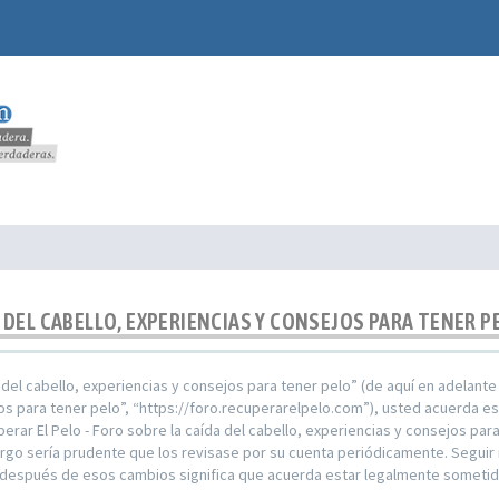
A DEL CABELLO, EXPERIENCIAS Y CONSEJOS PARA TENER P
a del cabello, experiencias y consejos para tener pelo” (de aquí en adelante
jos para tener pelo”, “https://foro.recuperarelpelo.com”), usted acuerda e
perar El Pelo - Foro sobre la caída del cabello, experiencias y consejos p
go sería prudente que los revisase por su cuenta periódicamente. Seguir r
o” después de esos cambios significa que acuerda estar legalmente someti