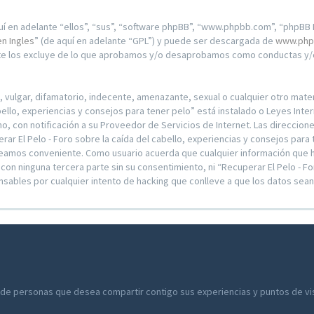
í en adelante “ellos”, “sus”, “software phpBB”, “www.phpbb.com”, “phpBB L
en Ingles
” (de aquí en adelante “GPL”) y puede ser descargada de
www.php
nte los excluye de lo que aprobamos y/o desaprobamos como conductas y/o
ulgar, difamatorio, indecente, amenazante, sexual o cualquier otro materia
bello, experiencias y consejos para tener pelo” está instalado o Leyes Int
 con notificación a su Proveedor de Servicios de Internet. Las direccion
r El Pelo - Foro sobre la caída del cabello, experiencias y consejos para 
reamos conveniente. Como usuario acuerda que cualquier información que
on ninguna tercera parte sin su consentimiento, ni “Recuperar El Pelo - Fo
nsables por cualquier intento de hacking que conlleve a que los datos se
 de personas que desea compartir contigo sus experiencias y puntos de vist