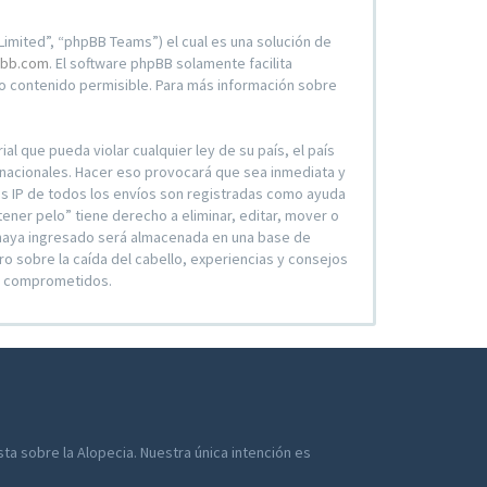
imited”, “phpBB Teams”) el cual es una solución de
bb.com
. El software phpBB solamente facilita
 contenido permisible. Para más información sobre
l que pueda violar cualquier ley de su país, el país
ernacionales. Hacer eso provocará que sea inmediata y
es IP de todos los envíos son registradas como ayuda
tener pelo” tiene derecho a eliminar, editar, mover o
 haya ingresado será almacenada en una base de
ro sobre la caída del cabello, experiencias y consejos
an comprometidos.
a sobre la Alopecia. Nuestra única intención es