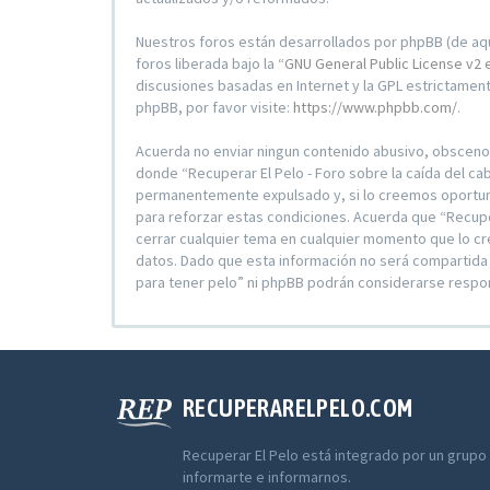
Nuestros foros están desarrollados por phpBB (de aqu
foros liberada bajo la “
GNU General Public License v2 
discusiones basadas en Internet y la GPL estrictame
phpBB, por favor visite:
https://www.phpbb.com/
.
Acuerda no enviar ningun contenido abusivo, obsceno, v
donde “Recuperar El Pelo - Foro sobre la caída del ca
permanentemente expulsado y, si lo creemos oportuno,
para reforzar estas condiciones. Acuerda que “Recupera
cerrar cualquier tema en cualquier momento que lo c
datos. Dado que esta información no será compartida c
para tener pelo” ni phpBB podrán considerarse respo
RECUPERARELPELO.COM
Recuperar El Pelo está integrado por un grupo
informarte e informarnos.