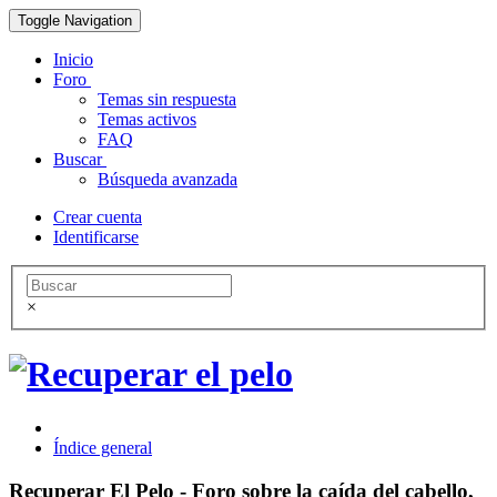
Toggle Navigation
Inicio
Foro
Temas sin respuesta
Temas activos
FAQ
Buscar
Búsqueda avanzada
Crear cuenta
Identificarse
×
Índice general
Recuperar El Pelo - Foro sobre la caída del cabello,