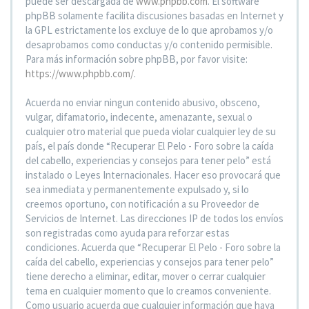
puede ser descargada de
www.phpbb.com
. El software
phpBB solamente facilita discusiones basadas en Internet y
la GPL estrictamente los excluye de lo que aprobamos y/o
desaprobamos como conductas y/o contenido permisible.
Para más información sobre phpBB, por favor visite:
https://www.phpbb.com/
.
Acuerda no enviar ningun contenido abusivo, obsceno,
vulgar, difamatorio, indecente, amenazante, sexual o
cualquier otro material que pueda violar cualquier ley de su
país, el país donde “Recuperar El Pelo - Foro sobre la caída
del cabello, experiencias y consejos para tener pelo” está
instalado o Leyes Internacionales. Hacer eso provocará que
sea inmediata y permanentemente expulsado y, si lo
creemos oportuno, con notificación a su Proveedor de
Servicios de Internet. Las direcciones IP de todos los envíos
son registradas como ayuda para reforzar estas
condiciones. Acuerda que “Recuperar El Pelo - Foro sobre la
caída del cabello, experiencias y consejos para tener pelo”
tiene derecho a eliminar, editar, mover o cerrar cualquier
tema en cualquier momento que lo creamos conveniente.
Como usuario acuerda que cualquier información que haya