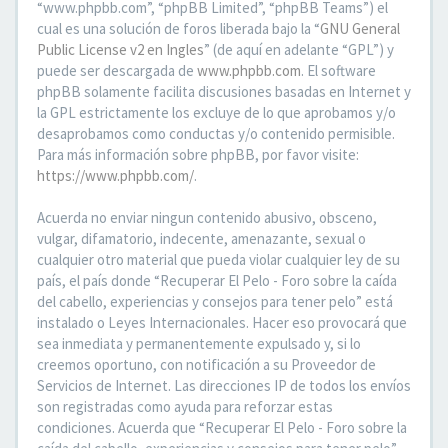
“www.phpbb.com”, “phpBB Limited”, “phpBB Teams”) el
cual es una solución de foros liberada bajo la “
GNU General
Public License v2 en Ingles
” (de aquí en adelante “GPL”) y
puede ser descargada de
www.phpbb.com
. El software
phpBB solamente facilita discusiones basadas en Internet y
la GPL estrictamente los excluye de lo que aprobamos y/o
desaprobamos como conductas y/o contenido permisible.
Para más información sobre phpBB, por favor visite:
https://www.phpbb.com/
.
Acuerda no enviar ningun contenido abusivo, obsceno,
vulgar, difamatorio, indecente, amenazante, sexual o
cualquier otro material que pueda violar cualquier ley de su
país, el país donde “Recuperar El Pelo - Foro sobre la caída
del cabello, experiencias y consejos para tener pelo” está
instalado o Leyes Internacionales. Hacer eso provocará que
sea inmediata y permanentemente expulsado y, si lo
creemos oportuno, con notificación a su Proveedor de
Servicios de Internet. Las direcciones IP de todos los envíos
son registradas como ayuda para reforzar estas
condiciones. Acuerda que “Recuperar El Pelo - Foro sobre la