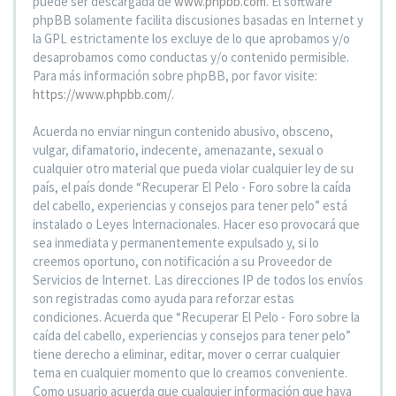
puede ser descargada de
www.phpbb.com
. El software
phpBB solamente facilita discusiones basadas en Internet y
la GPL estrictamente los excluye de lo que aprobamos y/o
desaprobamos como conductas y/o contenido permisible.
Para más información sobre phpBB, por favor visite:
https://www.phpbb.com/
.
Acuerda no enviar ningun contenido abusivo, obsceno,
vulgar, difamatorio, indecente, amenazante, sexual o
cualquier otro material que pueda violar cualquier ley de su
país, el país donde “Recuperar El Pelo - Foro sobre la caída
del cabello, experiencias y consejos para tener pelo” está
instalado o Leyes Internacionales. Hacer eso provocará que
sea inmediata y permanentemente expulsado y, si lo
creemos oportuno, con notificación a su Proveedor de
Servicios de Internet. Las direcciones IP de todos los envíos
son registradas como ayuda para reforzar estas
condiciones. Acuerda que “Recuperar El Pelo - Foro sobre la
caída del cabello, experiencias y consejos para tener pelo”
tiene derecho a eliminar, editar, mover o cerrar cualquier
tema en cualquier momento que lo creamos conveniente.
Como usuario acuerda que cualquier información que haya