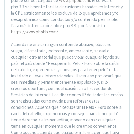
puede ser descargada de
www.phpbb.com
. El software
phpBB solamente facilita discusiones basadas en Internet y
la GPL estrictamente los excluye de lo que aprobamos y/o
desaprobamos como conductas y/o contenido permisible.
Para más información sobre phpBB, por favor visite:
https://www.phpbb.com/
.
Acuerda no enviar ningun contenido abusivo, obsceno,
vulgar, difamatorio, indecente, amenazante, sexual o
cualquier otro material que pueda violar cualquier ley de su
país, el país donde “Recuperar El Pelo - Foro sobre la caída
del cabello, experiencias y consejos para tener pelo” está
instalado o Leyes Internacionales. Hacer eso provocará que
sea inmediata y permanentemente expulsado y, si lo
creemos oportuno, con notificación a su Proveedor de
Servicios de Internet. Las direcciones IP de todos los envíos
son registradas como ayuda para reforzar estas
condiciones. Acuerda que “Recuperar El Pelo - Foro sobre la
caída del cabello, experiencias y consejos para tener pelo”
tiene derecho a eliminar, editar, mover o cerrar cualquier
tema en cualquier momento que lo creamos conveniente.
Como usuario acuerda que cualquier información que haya