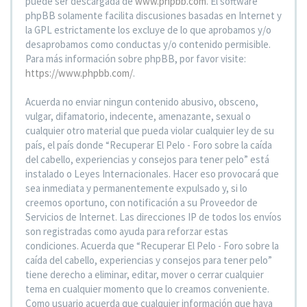
puede ser descargada de
www.phpbb.com
. El software
phpBB solamente facilita discusiones basadas en Internet y
la GPL estrictamente los excluye de lo que aprobamos y/o
desaprobamos como conductas y/o contenido permisible.
Para más información sobre phpBB, por favor visite:
https://www.phpbb.com/
.
Acuerda no enviar ningun contenido abusivo, obsceno,
vulgar, difamatorio, indecente, amenazante, sexual o
cualquier otro material que pueda violar cualquier ley de su
país, el país donde “Recuperar El Pelo - Foro sobre la caída
del cabello, experiencias y consejos para tener pelo” está
instalado o Leyes Internacionales. Hacer eso provocará que
sea inmediata y permanentemente expulsado y, si lo
creemos oportuno, con notificación a su Proveedor de
Servicios de Internet. Las direcciones IP de todos los envíos
son registradas como ayuda para reforzar estas
condiciones. Acuerda que “Recuperar El Pelo - Foro sobre la
caída del cabello, experiencias y consejos para tener pelo”
tiene derecho a eliminar, editar, mover o cerrar cualquier
tema en cualquier momento que lo creamos conveniente.
Como usuario acuerda que cualquier información que haya