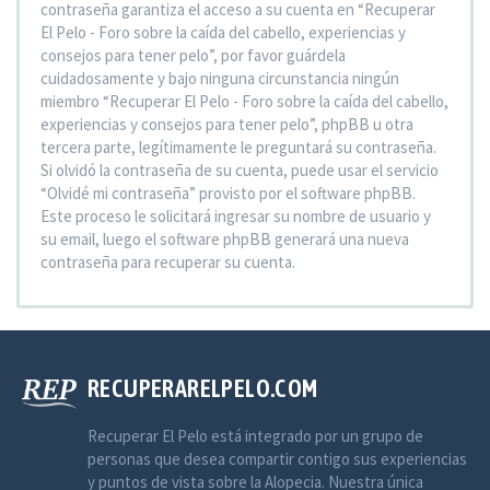
contraseña garantiza el acceso a su cuenta en “Recuperar
El Pelo - Foro sobre la caída del cabello, experiencias y
consejos para tener pelo”, por favor guárdela
cuidadosamente y bajo ninguna circunstancia ningún
miembro “Recuperar El Pelo - Foro sobre la caída del cabello,
experiencias y consejos para tener pelo”, phpBB u otra
tercera parte, legítimamente le preguntará su contraseña.
Si olvidó la contraseña de su cuenta, puede usar el servicio
“Olvidé mi contraseña” provisto por el software phpBB.
Este proceso le solicitará ingresar su nombre de usuario y
su email, luego el software phpBB generará una nueva
contraseña para recuperar su cuenta.
RECUPERARELPELO.COM
Recuperar El Pelo está integrado por un grupo de
personas que desea compartir contigo sus experiencias
y puntos de vista sobre la Alopecia. Nuestra única