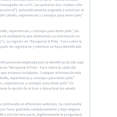
l navegador de su PC. Las primeras dos cookies sólo
“session-id”), automáticamente asignada a usted por el
el cabello, experiencias y consejos para tener pelo”
llo, experiencias y consejos para tener pelo”, las
a vía mediante la que obtenemos su información es
), su registro en “Recuperar El Pelo - Foro sobre la
spués de registrarse y mientras se haya identificado
eña personal empleada para la identificación (de aquí
a en “Recuperar El Pelo - Foro sobre la caída del
el que estamos instalados. Cualquier información más
abello, experiencias y consejos para tener pelo”
lo, experiencias y consejos para tener pelo”. En
ene la opción de activar o desactivar los emails
ma contraseña en diferentes websites. Su contraseña
”, por favor guárdela cuidadosamente y bajo ninguna
BB u otra tercera parte, legítimamente le preguntará