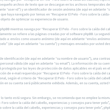
 pequeño archivo de texto que se descargan en los archivos temporales de
lante “user-id”) y un identificador de sesión anónima (de aquí en adelante 
 que haya navegado por temas en “Recuperar El Pelo - Foro sobre la caída d
 objeto de optimizar su experiencia de usuario.
pBB mientras navega por “Recuperar El Pelo - Foro sobre la caída del cabe
amente se refiere a las páginas creadas por el software phpBB. La segund
itado a: envíos como usuario anónimo (de aquí en adelante “envíos anónimos”
 pelo” (de aquí en adelante “su cuenta”) y mensajes enviados por usted de
 identificación (de aquí en adelante “su nombre de usuario”), una contras
personal válida (de aquí en adelante “su email”). La información de su cuent
á protegida por las leyes de protección de datos aplicables en el país en 
ción de e-mail requerida por “Recuperar El Pelo - Foro sobre la caída del c
nal, según el criterio de “Recuperar El Pelo - Foro sobre la caída del cabel
ión en su cuenta será públicamente exhibida. Además, en su cuenta, usted ti
or lo tanto está segura. Sin embargo, se recomienda que no emplee la mis
 - Foro sobre la caída del cabello, experiencias y consejos para tener pelo
o sobre la caída del cabello, experiencias y consejos para tener pelo”, php