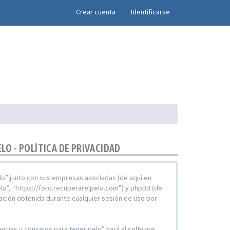
×
Crear cuenta
Identificarse
LO - POLÍTICA DE PRIVACIDAD
pelo” junto con sus empresas asociadas (de aquí en
elo”, “https://foro.recuperarelpelo.com”) y phpBB (de
ación obtenida durante cualquier sesión de uso por
encias y consejos para tener pelo” hará al software