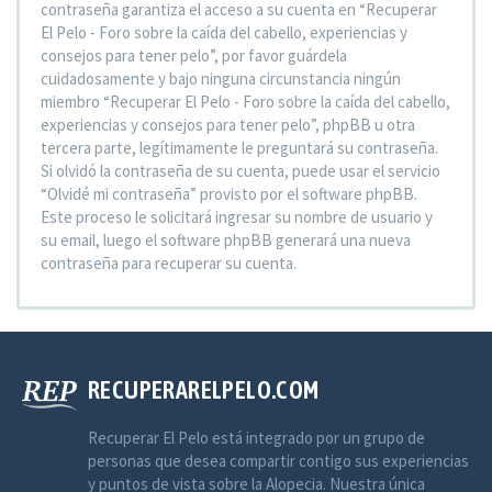
contraseña garantiza el acceso a su cuenta en “Recuperar
El Pelo - Foro sobre la caída del cabello, experiencias y
consejos para tener pelo”, por favor guárdela
cuidadosamente y bajo ninguna circunstancia ningún
miembro “Recuperar El Pelo - Foro sobre la caída del cabello,
experiencias y consejos para tener pelo”, phpBB u otra
tercera parte, legítimamente le preguntará su contraseña.
Si olvidó la contraseña de su cuenta, puede usar el servicio
“Olvidé mi contraseña” provisto por el software phpBB.
Este proceso le solicitará ingresar su nombre de usuario y
su email, luego el software phpBB generará una nueva
contraseña para recuperar su cuenta.
RECUPERARELPELO.COM
Recuperar El Pelo está integrado por un grupo de
personas que desea compartir contigo sus experiencias
y puntos de vista sobre la Alopecia. Nuestra única