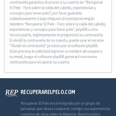
contraseña garantiza el acceso a su cuenta en “Recuperar
El Pelo - Foro sobre la caída del cabello, experiencias y
consejos para tener pelo”, por favor guárdela
cuidadosamente y bajo ninguna circunstancia ningún
miembro “Recuperar El Pelo - Foro sobre la caída del cabello,
experiencias y consejos para tener pelo”, phpBB u otra
tercera parte, legítimamente le preguntará su contraseña.
Si olvidó la contraseña de su cuenta, puede usar el servicio
“Olvidé mi contraseña” provisto por el software phpBB.
Este proceso le solicitará ingresar su nombre de usuario y
su email, luego el software phpBB generará una nueva
contraseña para recuperar su cuenta.
RECUPERARELPELO.COM
Recuperar El Pelo está integrado por un grupo de
personas que desea compartir contigo sus experiencias
y puntos de vista sobre la Alopecia. Nuestra única