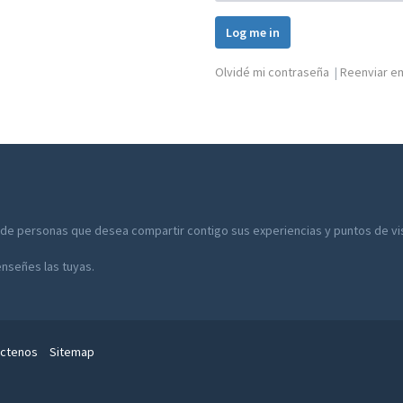
Log me in
Olvidé mi contraseña
|
Reenviar em
 de personas que desea compartir contigo sus experiencias y puntos de vist
enseñes las tuyas.
ctenos
Sitemap