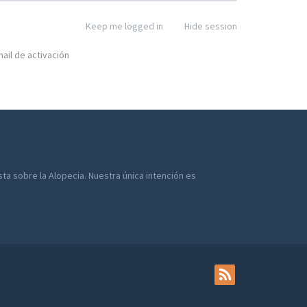
Keep me logged in
Hide session
ail de activación
a sobre la Alopecia. Nuestra única intención es