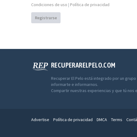
Condiciones de uso
|
Política de privacidad
Registrarse
RECUPERARELPELO.COM
Recuperar El Pelo está integrado por un grupo
informarte e informarnos.
Compartir nuestras experiencias y que tú nos 
Advertise
Política de privacidad
DMCA
Terms
Contá