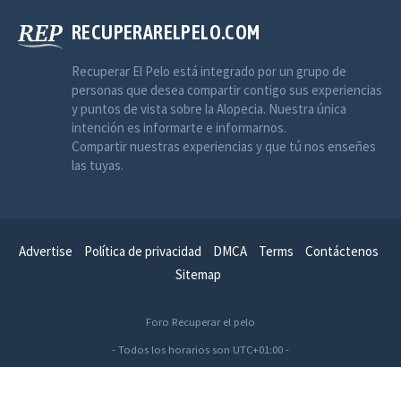
RECUPERARELPELO.COM
Recuperar El Pelo está integrado por un grupo de
personas que desea compartir contigo sus experiencias
y puntos de vista sobre la Alopecia. Nuestra única
intención es informarte e informarnos.
Compartir nuestras experiencias y que tú nos enseñes
las tuyas.
Advertise
Política de privacidad
DMCA
Terms
Contáctenos
Sitemap
Foro Recuperar el pelo
- Todos los horarios son
UTC+01:00
-