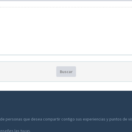
Buscar
 de personas que desea compartir contigo sus experiencias y puntos de vist
enseñes las tuyas.