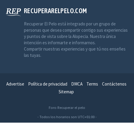
RECUPERARELPELO.COM
Recuperar El Pelo está integrado por un grupo de
personas que desea compartir contigo sus experiencias
y puntos de vista sobre la Alopecia. Nuestra única
intención es informarte e informarnos.
Compartir nuestras experiencias y que tú nos enseñes
las tuyas.
Advertise
Política de privacidad
DMCA
Terms
Contáctenos
Sitemap
Foro Recuperar el pelo
- Todos los horarios son
UTC+01:00
-