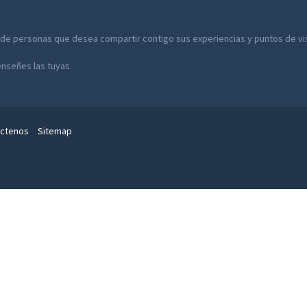
 de personas que desea compartir contigo sus experiencias y puntos de vist
enseñes las tuyas.
ctenos
Sitemap