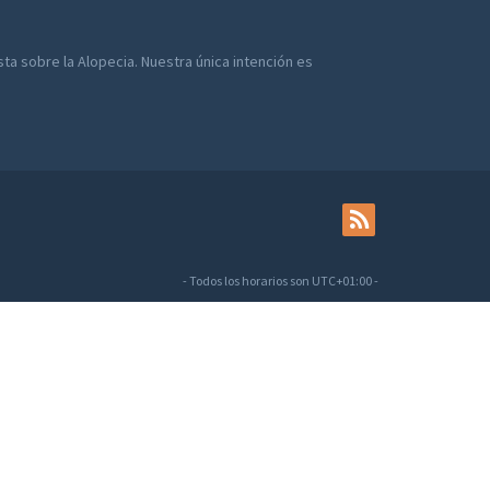
a sobre la Alopecia. Nuestra única intención es
- Todos los horarios son
UTC+01:00
-