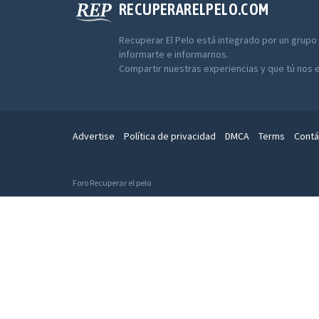
RECUPERARELPELO.COM
Recuperar El Pelo está integrado por un grupo
informarte e informarnos.
Compartir nuestras experiencias y que tú nos 
Advertise
Política de privacidad
DMCA
Terms
Contá
Foro Recuperar el pelo