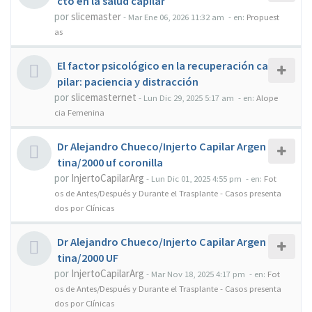
cto en la salud capilar
por
slicemaster
-
Mar Ene 06, 2026 11:32 am
- en:
Propuest
as
El factor psicológico en la recuperación ca
pilar: paciencia y distracción
por
slicemasternet
-
Lun Dic 29, 2025 5:17 am
- en:
Alope
cia Femenina
Dr Alejandro Chueco/Injerto Capilar Argen
tina/2000 uf coronilla
por
InjertoCapilarArg
-
Lun Dic 01, 2025 4:55 pm
- en:
Fot
os de Antes/Después y Durante el Trasplante - Casos presenta
dos por Clínicas
Dr Alejandro Chueco/Injerto Capilar Argen
tina/2000 UF
por
InjertoCapilarArg
-
Mar Nov 18, 2025 4:17 pm
- en:
Fot
os de Antes/Después y Durante el Trasplante - Casos presenta
dos por Clínicas