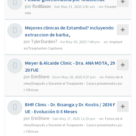
por
Rodillaaax
-
Sab May 31, 2025 2:43 am
- en:
Finaste
ride
Mejores clinicas de Estambul? incluyendo
extraccion de barba,
por
TylerDurden7
-
Vie May 30, 2025 7:48 pm
- en:
Implant
es/Trasplantes Capilares
Meyer & Alcaide Clinic - Dra. ANA MOTA, 29
20 FUE
por
ErinShore
-
Dom May 18, 2025 9:27 pm
- en:
Fotos de A
ntes/Después y Durante el Trasplante - Casos presentados po
r Clínicas
BHR Clinic - Dr. Bisanga y Dr. Kostis / 2836 F
UE - Evolución 0-5 Meses
por
ErinShore
-
Sab May 17, 2025 11:25 pm
- en:
Fotos de A
ntes/Después y Durante el Trasplante - Casos presentados po
r Clínicas