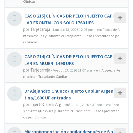
Clínicas
CASO 215| CLÍNICAS DR PELO| INJERTO CAPI
LAR FRONTAL CON SOLO 1760 UFS.
por
Tarjetaroja
-
Lun Jul 13, 2026 12:06 pm
- en:
Fotos de A
ntes/Después y Durante el Trasplante - Casos presentados po
r Clínicas
CASO 214| CLÍNICAS DR PELO| INJERTO CAPI
LAR EN MUJER. 1498 UFS
por
Tarjetaroja
-
Vie Jul 03, 2026 11:07 am
- en:
Alopecia Fe
menina - Trasplante Capilar
Dr Alejandro Chueco/Injerto Capilar Argen
tina/1600 UF entradas
por
InjertoCapilarArg
-
Mié Jul 01, 2026 4:37 pm
- en:
Foto
s de Antes/Después y Durante el Trasplante - Casos presentad
os por Clínicas
Micropigmentación capilar después de 6 a