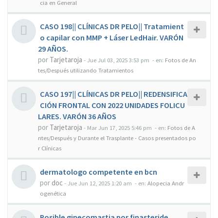
cia en General
CASO 198|| CLÍNICAS DR PELO|| Tratamient
o capilar con MMP + Láser LedHair. VARÓN
29 AÑOS.
por
Tarjetaroja
-
Jue Jul 03, 2025 3:53 pm
- en:
Fotos de An
tes/Después utilizando Tratamientos
CASO 197|| CLÍNICAS DR PELO|| REDENSIFICA
CIÓN FRONTAL CON 2022 UNIDADES FOLICU
LARES. VARÓN 36 AÑOS
por
Tarjetaroja
-
Mar Jun 17, 2025 5:46 pm
- en:
Fotos de A
ntes/Después y Durante el Trasplante - Casos presentados po
r Clínicas
dermatologo competente en bcn
por
doc
-
Jue Jun 12, 2025 1:20 am
- en:
Alopecia Andr
ogenética
Posible ginecomastia por finasteride