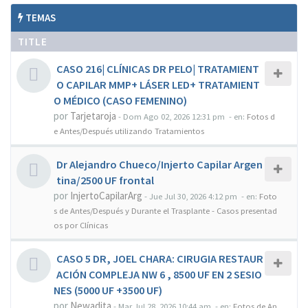
TEMAS
TITLE
CASO 216| CLÍNICAS DR PELO| TRATAMIENT
O CAPILAR MMP+ LÁSER LED+ TRATAMIENT
O MÉDICO (CASO FEMENINO)
por
Tarjetaroja
-
Dom Ago 02, 2026 12:31 pm
- en:
Fotos d
e Antes/Después utilizando Tratamientos
Dr Alejandro Chueco/Injerto Capilar Argen
tina/2500 UF frontal
por
InjertoCapilarArg
-
Jue Jul 30, 2026 4:12 pm
- en:
Foto
s de Antes/Después y Durante el Trasplante - Casos presentad
os por Clínicas
CASO 5 DR, JOEL CHARA: CIRUGIA RESTAUR
ACIÓN COMPLEJA NW 6 , 8500 UF EN 2 SESIO
NES (5000 UF +3500 UF)
por
Newadita
-
Mar Jul 28, 2026 10:44 am
- en:
Fotos de An