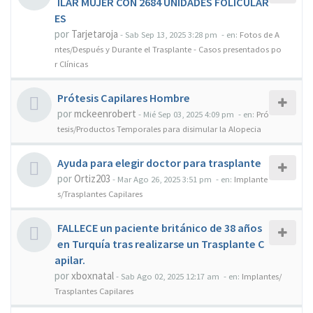
ILAR MUJER CON 2684 UNIDADES FOLICULAR
ES
por
Tarjetaroja
-
Sab Sep 13, 2025 3:28 pm
- en:
Fotos de A
ntes/Después y Durante el Trasplante - Casos presentados po
r Clínicas
Prótesis Capilares Hombre
por
mckeenrobert
-
Mié Sep 03, 2025 4:09 pm
- en:
Pró
tesis/Productos Temporales para disimular la Alopecia
Ayuda para elegir doctor para trasplante
por
Ortiz203
-
Mar Ago 26, 2025 3:51 pm
- en:
Implante
s/Trasplantes Capilares
FALLECE un paciente británico de 38 años
en Turquía tras realizarse un Trasplante C
apilar.
por
xboxnatal
-
Sab Ago 02, 2025 12:17 am
- en:
Implantes/
Trasplantes Capilares