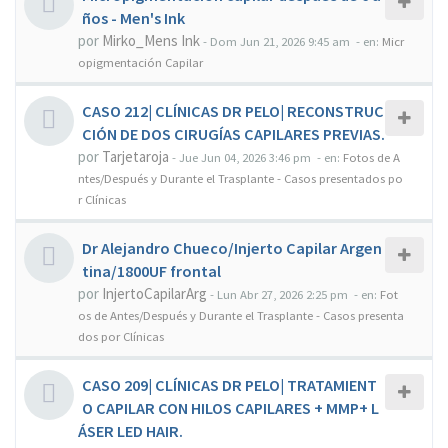
ños - Men's Ink
por
Mirko_Mens Ink
-
Dom Jun 21, 2026 9:45 am
- en:
Micr
opigmentación Capilar
CASO 212| CLÍNICAS DR PELO| RECONSTRUC
CIÓN DE DOS CIRUGÍAS CAPILARES PREVIAS.
por
Tarjetaroja
-
Jue Jun 04, 2026 3:46 pm
- en:
Fotos de A
ntes/Después y Durante el Trasplante - Casos presentados po
r Clínicas
Dr Alejandro Chueco/Injerto Capilar Argen
tina/1800UF frontal
por
InjertoCapilarArg
-
Lun Abr 27, 2026 2:25 pm
- en:
Fot
os de Antes/Después y Durante el Trasplante - Casos presenta
dos por Clínicas
CASO 209| CLÍNICAS DR PELO| TRATAMIENT
O CAPILAR CON HILOS CAPILARES + MMP+ L
ÁSER LED HAIR.