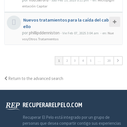
-
Sab Feb 15, 2025 5:11 pm
- en:
Micropigm
entación Capilar
Nuevos tratamientos para la caída del cab
ello
por
phillipddenniston
-
Vie Feb 07, 2025 3:04 am
- en:
Nue
vos/Otros Tratamientos
1
2
3
4
5
…
20
Return to the advanced search
RECUPERARELPELO.COM
Recuperar El Pelo está integrado por un grupo de
personas que desea compartir contigo sus experiencias