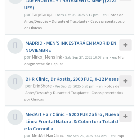
LAR FRONTAL Y TRATAMIENTO MMP | (2122
UFS)
por
Tarjetaroja
-
Dom Oct 05, 2025 5:12 pm
- en:
Fotos de
Antes/Después y Durante el Trasplante - Casos presentados p
or Clínicas
MADRID - MEN'S INK ESTARÁ EN MADRID EN
NOVIEMBRE
por
Mirko_Mens Ink
-
Sab Sep 27, 2025 10:07 am
- en:
Micr
opigmentación Capilar
BHR Clinic, Dr Kostis, 2300 FUE, 0-12 Meses
por
ErinShore
-
Vie Sep 26, 2025 5:20 pm
- en:
Fotos de
Antes/Después y Durante el Trasplante - Casos presentados
por Clínicas
MedArt Hair Clinic – 5200 FUE Zafiro, Nueva
Línea Frontal Natural & Cobertura Total d
e la Coronilla
por
MedArtHairClinic
-
Vie Sep 26, 2025 9:34 am
- en:
Impl