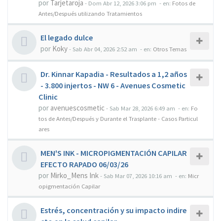
por
Tarjetaroja
-
Dom Abr 12, 2026 3:06 pm
- en:
Fotos de
Antes/Después utilizando Tratamientos
El legado dulce
por
Koky
-
Sab Abr 04, 2026 2:52 am
- en:
Otros Temas
Dr. Kinnar Kapadia - Resultados a 1,2 años
- 3.800 injertos - NW 6 - Avenues Cosmetic
Clinic
por
avenuescosmetic
-
Sab Mar 28, 2026 6:49 am
- en:
Fo
tos de Antes/Después y Durante el Trasplante - Casos Particul
ares
MEN'S INK - MICROPIGMENTACIÓN CAPILAR
EFECTO RAPADO 06/03/26
por
Mirko_Mens Ink
-
Sab Mar 07, 2026 10:16 am
- en:
Micr
opigmentación Capilar
Estrés, concentración y su impacto indire