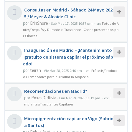
Consultas en Madrid - Sábado 24 Mayo 202
5 / Meyer & Alcaide Clinic
por
ErinShore
-
Sab May 17, 2025 10:37 pm
- en:
Fotos de A
ntes/Después y Durante el Trasplante - Casos presentados po
r Clínicas
Inauguración en Madrid – ¡Mantenimiento
gratuito de sistema capilar el próximo sáb
ado!
por
teiran
-
Vie Mar 28, 2025 2:46 pm
- en:
Prótesis/Product
os Temporales para disimular la Alopecia
Recomendaciones en Madrid?
por
RoxasDeRivia
-
Lun Mar 24, 2025 11:19 pm
- en:
I
mplantes/Trasplantes Capilares
Micropigmentación capilar en Vigo (Sabrin
a Santos)
por
RobJalford