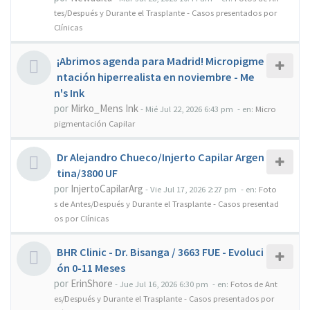
tes/Después y Durante el Trasplante - Casos presentados por
Clínicas
¡Abrimos agenda para Madrid! Micropigme
ntación hiperrealista en noviembre - Me
n's Ink
por
Mirko_Mens Ink
-
Mié Jul 22, 2026 6:43 pm
- en:
Micro
pigmentación Capilar
Dr Alejandro Chueco/Injerto Capilar Argen
tina/3800 UF
por
InjertoCapilarArg
-
Vie Jul 17, 2026 2:27 pm
- en:
Foto
s de Antes/Después y Durante el Trasplante - Casos presentad
os por Clínicas
BHR Clinic - Dr. Bisanga / 3663 FUE - Evoluci
ón 0-11 Meses
por
ErinShore
-
Jue Jul 16, 2026 6:30 pm
- en:
Fotos de Ant
es/Después y Durante el Trasplante - Casos presentados por