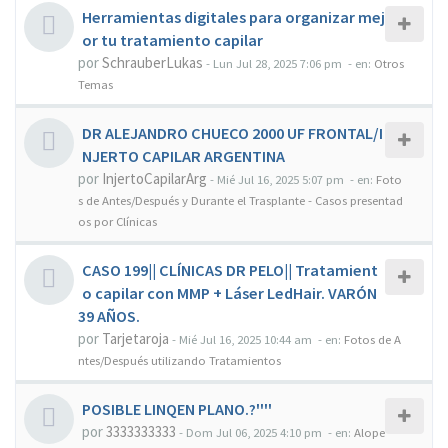
Herramientas digitales para organizar mej
or tu tratamiento capilar
por
SchrauberLukas
-
Lun Jul 28, 2025 7:06 pm
- en:
Otros
Temas
DR ALEJANDRO CHUECO 2000 UF FRONTAL/I
NJERTO CAPILAR ARGENTINA
por
InjertoCapilarArg
-
Mié Jul 16, 2025 5:07 pm
- en:
Foto
s de Antes/Después y Durante el Trasplante - Casos presentad
os por Clínicas
CASO 199|| CLÍNICAS DR PELO|| Tratamient
o capilar con MMP + Láser LedHair. VARÓN
39 AÑOS.
por
Tarjetaroja
-
Mié Jul 16, 2025 10:44 am
- en:
Fotos de A
ntes/Después utilizando Tratamientos
POSIBLE LINQEN PLANO.?''''
por
3333333333
-
Dom Jul 06, 2025 4:10 pm
- en:
Alope