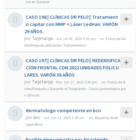
cia en General
CASO 198|| CLÍNICAS DR PELO|| Tratamient
o capilar con MMP + Láser LedHair. VARÓN
29 AÑOS.
por
Tarjetaroja
-
Jue Jul 03, 2025 3:53 pm
- en:
Fotos de An
tes/Después utilizando Tratamientos
CASO 197|| CLÍNICAS DR PELO|| REDENSIFICA
CIÓN FRONTAL CON 2022 UNIDADES FOLICU
LARES. VARÓN 36 AÑOS
por
Tarjetaroja
-
Mar Jun 17, 2025 5:46 pm
- en:
Fotos de A
ntes/Después y Durante el Trasplante - Casos presentados po
r Clínicas
dermatologo competente en bcn
por
doc
-
Jue Jun 12, 2025 1:20 am
- en:
Alopecia Andr
ogenética
Posible ginecomastia por finasteride