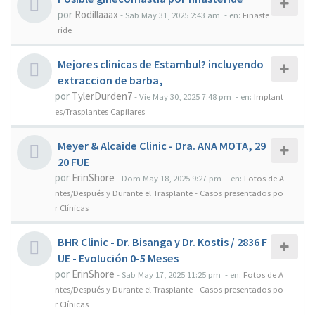
por
Rodillaaax
-
Sab May 31, 2025 2:43 am
- en:
Finaste
ride
Mejores clinicas de Estambul? incluyendo
extraccion de barba,
por
TylerDurden7
-
Vie May 30, 2025 7:48 pm
- en:
Implant
es/Trasplantes Capilares
Meyer & Alcaide Clinic - Dra. ANA MOTA, 29
20 FUE
por
ErinShore
-
Dom May 18, 2025 9:27 pm
- en:
Fotos de A
ntes/Después y Durante el Trasplante - Casos presentados po
r Clínicas
BHR Clinic - Dr. Bisanga y Dr. Kostis / 2836 F
UE - Evolución 0-5 Meses
por
ErinShore
-
Sab May 17, 2025 11:25 pm
- en:
Fotos de A
ntes/Después y Durante el Trasplante - Casos presentados po
r Clínicas