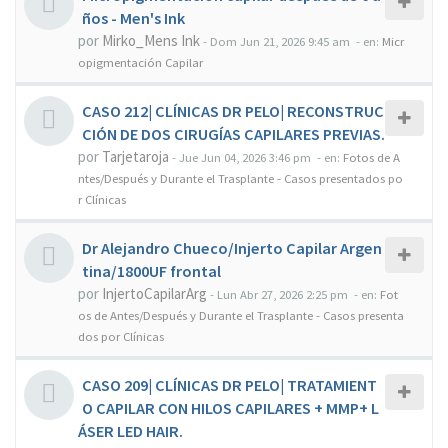
ños - Men's Ink
por
Mirko_Mens Ink
-
Dom Jun 21, 2026 9:45 am
- en:
Micr
opigmentación Capilar
CASO 212| CLÍNICAS DR PELO| RECONSTRUC
CIÓN DE DOS CIRUGÍAS CAPILARES PREVIAS.
por
Tarjetaroja
-
Jue Jun 04, 2026 3:46 pm
- en:
Fotos de A
ntes/Después y Durante el Trasplante - Casos presentados po
r Clínicas
Dr Alejandro Chueco/Injerto Capilar Argen
tina/1800UF frontal
por
InjertoCapilarArg
-
Lun Abr 27, 2026 2:25 pm
- en:
Fot
os de Antes/Después y Durante el Trasplante - Casos presenta
dos por Clínicas
CASO 209| CLÍNICAS DR PELO| TRATAMIENT
O CAPILAR CON HILOS CAPILARES + MMP+ L
ÁSER LED HAIR.