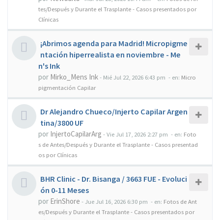
tes/Después y Durante el Trasplante - Casos presentados por
Clínicas
¡Abrimos agenda para Madrid! Micropigme
ntación hiperrealista en noviembre - Me
n's Ink
por
Mirko_Mens Ink
-
Mié Jul 22, 2026 6:43 pm
- en:
Micro
pigmentación Capilar
Dr Alejandro Chueco/Injerto Capilar Argen
tina/3800 UF
por
InjertoCapilarArg
-
Vie Jul 17, 2026 2:27 pm
- en:
Foto
s de Antes/Después y Durante el Trasplante - Casos presentad
os por Clínicas
BHR Clinic - Dr. Bisanga / 3663 FUE - Evoluci
ón 0-11 Meses
por
ErinShore
-
Jue Jul 16, 2026 6:30 pm
- en:
Fotos de Ant
es/Después y Durante el Trasplante - Casos presentados por