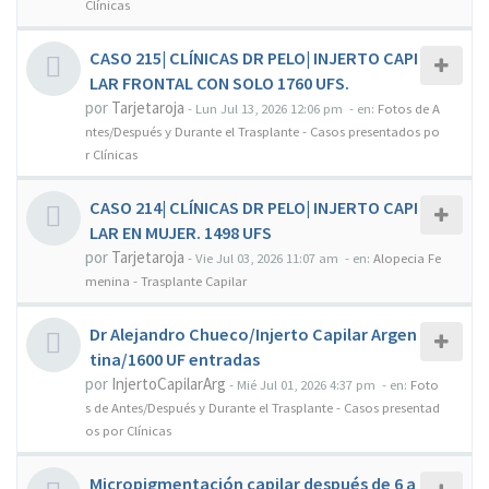
Clínicas
CASO 215| CLÍNICAS DR PELO| INJERTO CAPI
LAR FRONTAL CON SOLO 1760 UFS.
por
Tarjetaroja
-
Lun Jul 13, 2026 12:06 pm
- en:
Fotos de A
ntes/Después y Durante el Trasplante - Casos presentados po
r Clínicas
CASO 214| CLÍNICAS DR PELO| INJERTO CAPI
LAR EN MUJER. 1498 UFS
por
Tarjetaroja
-
Vie Jul 03, 2026 11:07 am
- en:
Alopecia Fe
menina - Trasplante Capilar
Dr Alejandro Chueco/Injerto Capilar Argen
tina/1600 UF entradas
por
InjertoCapilarArg
-
Mié Jul 01, 2026 4:37 pm
- en:
Foto
s de Antes/Después y Durante el Trasplante - Casos presentad
os por Clínicas
Micropigmentación capilar después de 6 a