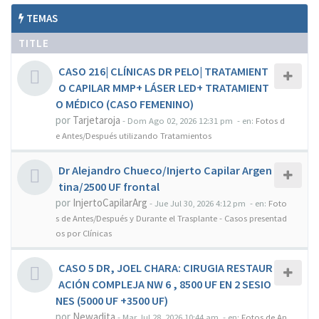
TEMAS
TITLE
CASO 216| CLÍNICAS DR PELO| TRATAMIENT
O CAPILAR MMP+ LÁSER LED+ TRATAMIENT
O MÉDICO (CASO FEMENINO)
por
Tarjetaroja
-
Dom Ago 02, 2026 12:31 pm
- en:
Fotos d
e Antes/Después utilizando Tratamientos
Dr Alejandro Chueco/Injerto Capilar Argen
tina/2500 UF frontal
por
InjertoCapilarArg
-
Jue Jul 30, 2026 4:12 pm
- en:
Foto
s de Antes/Después y Durante el Trasplante - Casos presentad
os por Clínicas
CASO 5 DR, JOEL CHARA: CIRUGIA RESTAUR
ACIÓN COMPLEJA NW 6 , 8500 UF EN 2 SESIO
NES (5000 UF +3500 UF)
por
Newadita
-
Mar Jul 28, 2026 10:44 am
- en:
Fotos de An