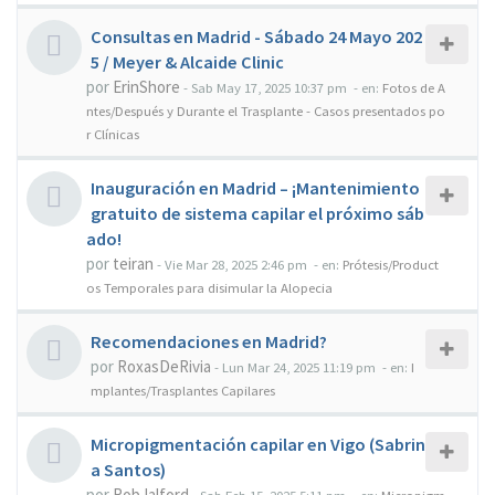
Consultas en Madrid - Sábado 24 Mayo 202
5 / Meyer & Alcaide Clinic
por
ErinShore
-
Sab May 17, 2025 10:37 pm
- en:
Fotos de A
ntes/Después y Durante el Trasplante - Casos presentados po
r Clínicas
Inauguración en Madrid – ¡Mantenimiento
gratuito de sistema capilar el próximo sáb
ado!
por
teiran
-
Vie Mar 28, 2025 2:46 pm
- en:
Prótesis/Product
os Temporales para disimular la Alopecia
Recomendaciones en Madrid?
por
RoxasDeRivia
-
Lun Mar 24, 2025 11:19 pm
- en:
I
mplantes/Trasplantes Capilares
Micropigmentación capilar en Vigo (Sabrin
a Santos)
por
RobJalford