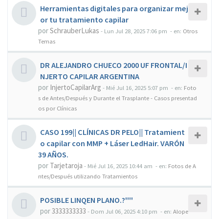
Herramientas digitales para organizar mej
or tu tratamiento capilar
por
SchrauberLukas
-
Lun Jul 28, 2025 7:06 pm
- en:
Otros
Temas
DR ALEJANDRO CHUECO 2000 UF FRONTAL/I
NJERTO CAPILAR ARGENTINA
por
InjertoCapilarArg
-
Mié Jul 16, 2025 5:07 pm
- en:
Foto
s de Antes/Después y Durante el Trasplante - Casos presentad
os por Clínicas
CASO 199|| CLÍNICAS DR PELO|| Tratamient
o capilar con MMP + Láser LedHair. VARÓN
39 AÑOS.
por
Tarjetaroja
-
Mié Jul 16, 2025 10:44 am
- en:
Fotos de A
ntes/Después utilizando Tratamientos
POSIBLE LINQEN PLANO.?''''
por
3333333333
-
Dom Jul 06, 2025 4:10 pm
- en:
Alope