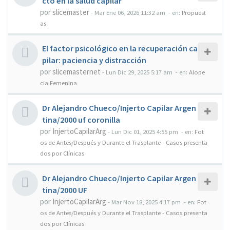
cto en la salud capilar
por
slicemaster
-
Mar Ene 06, 2026 11:32 am
- en:
Propuest
as
El factor psicológico en la recuperación ca
pilar: paciencia y distracción
por
slicemasternet
-
Lun Dic 29, 2025 5:17 am
- en:
Alope
cia Femenina
Dr Alejandro Chueco/Injerto Capilar Argen
tina/2000 uf coronilla
por
InjertoCapilarArg
-
Lun Dic 01, 2025 4:55 pm
- en:
Fot
os de Antes/Después y Durante el Trasplante - Casos presenta
dos por Clínicas
Dr Alejandro Chueco/Injerto Capilar Argen
tina/2000 UF
por
InjertoCapilarArg
-
Mar Nov 18, 2025 4:17 pm
- en:
Fot
os de Antes/Después y Durante el Trasplante - Casos presenta
dos por Clínicas