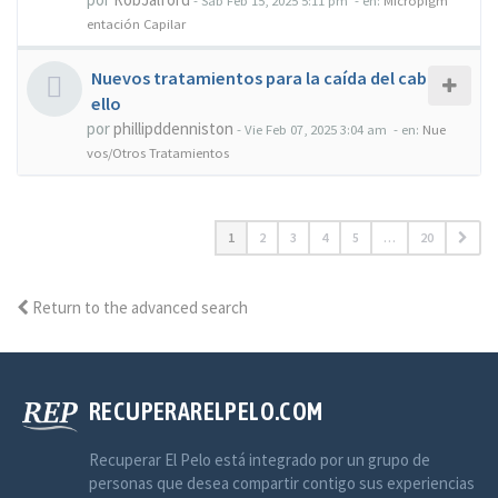
-
Sab Feb 15, 2025 5:11 pm
- en:
Micropigm
entación Capilar
Nuevos tratamientos para la caída del cab
ello
por
phillipddenniston
-
Vie Feb 07, 2025 3:04 am
- en:
Nue
vos/Otros Tratamientos
1
2
3
4
5
…
20
Return to the advanced search
RECUPERARELPELO.COM
Recuperar El Pelo está integrado por un grupo de
personas que desea compartir contigo sus experiencias