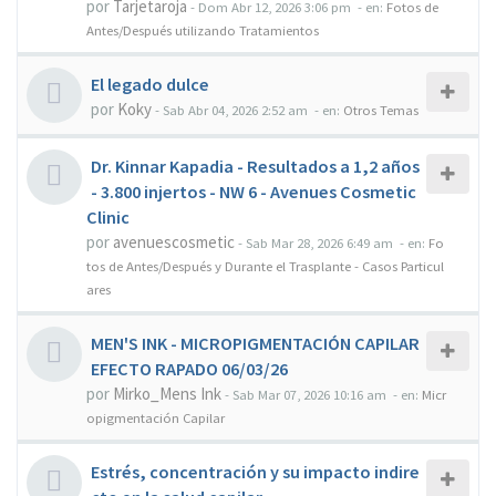
por
Tarjetaroja
-
Dom Abr 12, 2026 3:06 pm
- en:
Fotos de
Antes/Después utilizando Tratamientos
El legado dulce
por
Koky
-
Sab Abr 04, 2026 2:52 am
- en:
Otros Temas
Dr. Kinnar Kapadia - Resultados a 1,2 años
- 3.800 injertos - NW 6 - Avenues Cosmetic
Clinic
por
avenuescosmetic
-
Sab Mar 28, 2026 6:49 am
- en:
Fo
tos de Antes/Después y Durante el Trasplante - Casos Particul
ares
MEN'S INK - MICROPIGMENTACIÓN CAPILAR
EFECTO RAPADO 06/03/26
por
Mirko_Mens Ink
-
Sab Mar 07, 2026 10:16 am
- en:
Micr
opigmentación Capilar
Estrés, concentración y su impacto indire