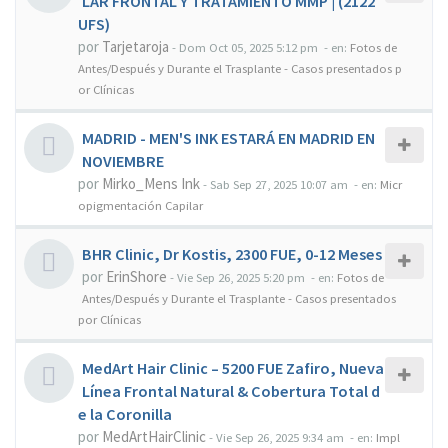
LAR FRONTAL Y TRATAMIENTO MMP | (2122
UFS)
por
Tarjetaroja
-
Dom Oct 05, 2025 5:12 pm
- en:
Fotos de
Antes/Después y Durante el Trasplante - Casos presentados p
or Clínicas
MADRID - MEN'S INK ESTARÁ EN MADRID EN
NOVIEMBRE
por
Mirko_Mens Ink
-
Sab Sep 27, 2025 10:07 am
- en:
Micr
opigmentación Capilar
BHR Clinic, Dr Kostis, 2300 FUE, 0-12 Meses
por
ErinShore
-
Vie Sep 26, 2025 5:20 pm
- en:
Fotos de
Antes/Después y Durante el Trasplante - Casos presentados
por Clínicas
MedArt Hair Clinic – 5200 FUE Zafiro, Nueva
Línea Frontal Natural & Cobertura Total d
e la Coronilla
por
MedArtHairClinic
-
Vie Sep 26, 2025 9:34 am
- en:
Impl