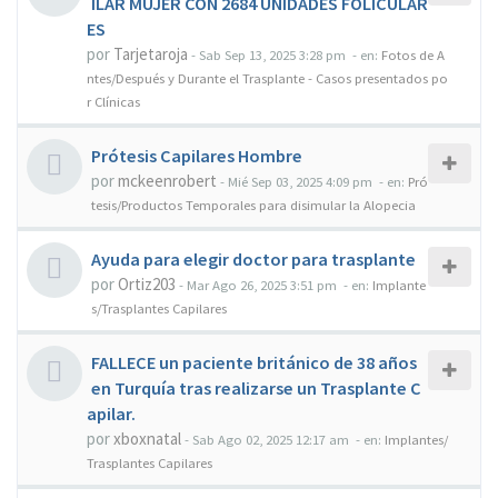
ILAR MUJER CON 2684 UNIDADES FOLICULAR
ES
por
Tarjetaroja
-
Sab Sep 13, 2025 3:28 pm
- en:
Fotos de A
ntes/Después y Durante el Trasplante - Casos presentados po
r Clínicas
Prótesis Capilares Hombre
por
mckeenrobert
-
Mié Sep 03, 2025 4:09 pm
- en:
Pró
tesis/Productos Temporales para disimular la Alopecia
Ayuda para elegir doctor para trasplante
por
Ortiz203
-
Mar Ago 26, 2025 3:51 pm
- en:
Implante
s/Trasplantes Capilares
FALLECE un paciente británico de 38 años
en Turquía tras realizarse un Trasplante C
apilar.
por
xboxnatal
-
Sab Ago 02, 2025 12:17 am
- en:
Implantes/
Trasplantes Capilares