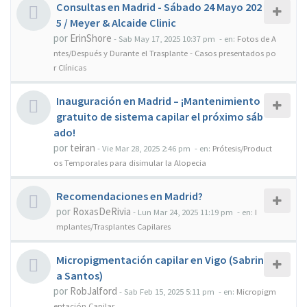
Consultas en Madrid - Sábado 24 Mayo 202
5 / Meyer & Alcaide Clinic
por
ErinShore
-
Sab May 17, 2025 10:37 pm
- en:
Fotos de A
ntes/Después y Durante el Trasplante - Casos presentados po
r Clínicas
Inauguración en Madrid – ¡Mantenimiento
gratuito de sistema capilar el próximo sáb
ado!
por
teiran
-
Vie Mar 28, 2025 2:46 pm
- en:
Prótesis/Product
os Temporales para disimular la Alopecia
Recomendaciones en Madrid?
por
RoxasDeRivia
-
Lun Mar 24, 2025 11:19 pm
- en:
I
mplantes/Trasplantes Capilares
Micropigmentación capilar en Vigo (Sabrin
a Santos)
por
RobJalford
-
Sab Feb 15, 2025 5:11 pm
- en:
Micropigm
entación Capilar