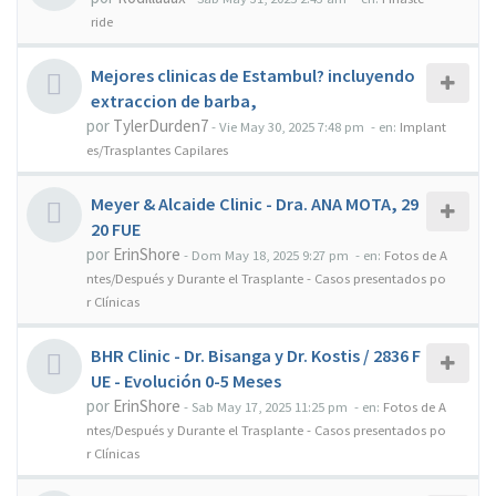
ride
Mejores clinicas de Estambul? incluyendo
extraccion de barba,
por
TylerDurden7
-
Vie May 30, 2025 7:48 pm
- en:
Implant
es/Trasplantes Capilares
Meyer & Alcaide Clinic - Dra. ANA MOTA, 29
20 FUE
por
ErinShore
-
Dom May 18, 2025 9:27 pm
- en:
Fotos de A
ntes/Después y Durante el Trasplante - Casos presentados po
r Clínicas
BHR Clinic - Dr. Bisanga y Dr. Kostis / 2836 F
UE - Evolución 0-5 Meses
por
ErinShore
-
Sab May 17, 2025 11:25 pm
- en:
Fotos de A
ntes/Después y Durante el Trasplante - Casos presentados po
r Clínicas