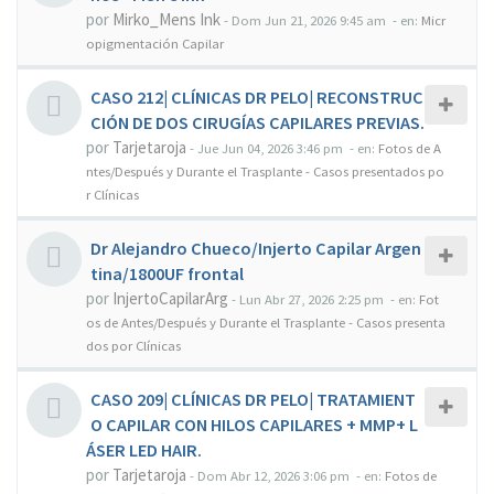
por
Mirko_Mens Ink
-
Dom Jun 21, 2026 9:45 am
- en:
Micr
opigmentación Capilar
CASO 212| CLÍNICAS DR PELO| RECONSTRUC
CIÓN DE DOS CIRUGÍAS CAPILARES PREVIAS.
por
Tarjetaroja
-
Jue Jun 04, 2026 3:46 pm
- en:
Fotos de A
ntes/Después y Durante el Trasplante - Casos presentados po
r Clínicas
Dr Alejandro Chueco/Injerto Capilar Argen
tina/1800UF frontal
por
InjertoCapilarArg
-
Lun Abr 27, 2026 2:25 pm
- en:
Fot
os de Antes/Después y Durante el Trasplante - Casos presenta
dos por Clínicas
CASO 209| CLÍNICAS DR PELO| TRATAMIENT
O CAPILAR CON HILOS CAPILARES + MMP+ L
ÁSER LED HAIR.
por
Tarjetaroja
-
Dom Abr 12, 2026 3:06 pm
- en:
Fotos de