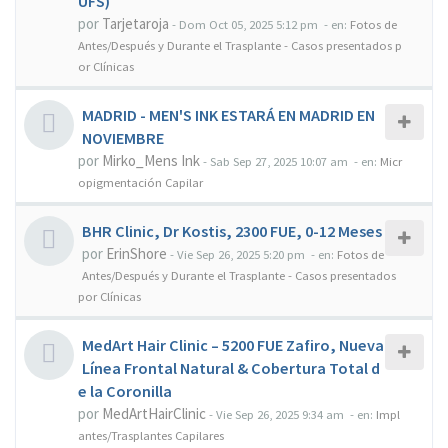
UFS)
por
Tarjetaroja
-
Dom Oct 05, 2025 5:12 pm
- en:
Fotos de
Antes/Después y Durante el Trasplante - Casos presentados p
or Clínicas
MADRID - MEN'S INK ESTARÁ EN MADRID EN
NOVIEMBRE
por
Mirko_Mens Ink
-
Sab Sep 27, 2025 10:07 am
- en:
Micr
opigmentación Capilar
BHR Clinic, Dr Kostis, 2300 FUE, 0-12 Meses
por
ErinShore
-
Vie Sep 26, 2025 5:20 pm
- en:
Fotos de
Antes/Después y Durante el Trasplante - Casos presentados
por Clínicas
MedArt Hair Clinic – 5200 FUE Zafiro, Nueva
Línea Frontal Natural & Cobertura Total d
e la Coronilla
por
MedArtHairClinic
-
Vie Sep 26, 2025 9:34 am
- en:
Impl
antes/Trasplantes Capilares