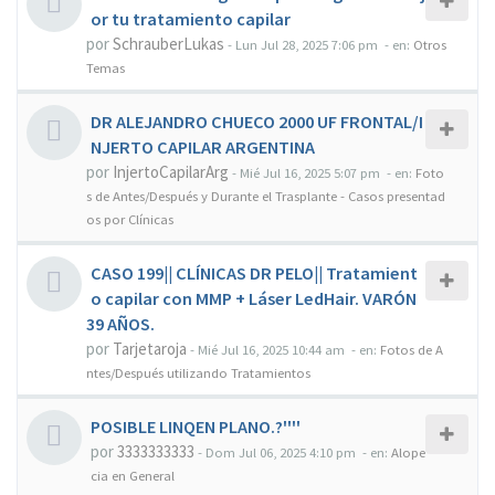
or tu tratamiento capilar
por
SchrauberLukas
-
Lun Jul 28, 2025 7:06 pm
- en:
Otros
Temas
DR ALEJANDRO CHUECO 2000 UF FRONTAL/I
NJERTO CAPILAR ARGENTINA
por
InjertoCapilarArg
-
Mié Jul 16, 2025 5:07 pm
- en:
Foto
s de Antes/Después y Durante el Trasplante - Casos presentad
os por Clínicas
CASO 199|| CLÍNICAS DR PELO|| Tratamient
o capilar con MMP + Láser LedHair. VARÓN
39 AÑOS.
por
Tarjetaroja
-
Mié Jul 16, 2025 10:44 am
- en:
Fotos de A
ntes/Después utilizando Tratamientos
POSIBLE LINQEN PLANO.?''''
por
3333333333
-
Dom Jul 06, 2025 4:10 pm
- en:
Alope
cia en General