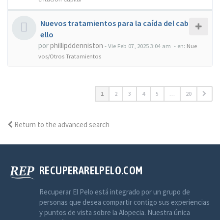
Nuevos tratamientos para la caída del cab
ello
por
phillipddenniston
-
Vie Feb 07, 2025 3:04 am
- en:
Nue
vos/Otros Tratamientos
1
2
3
4
5
…
20
Return to the advanced search
RECUPERARELPELO.COM
Recuperar El Pelo está integrado por un grupo de
personas que desea compartir contigo sus experiencias
y puntos de vista sobre la Alopecia. Nuestra única