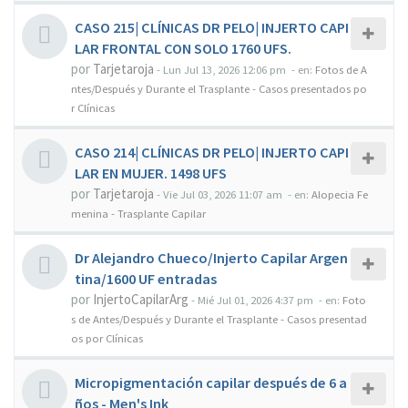
CASO 215| CLÍNICAS DR PELO| INJERTO CAPI
LAR FRONTAL CON SOLO 1760 UFS.
por
Tarjetaroja
-
Lun Jul 13, 2026 12:06 pm
- en:
Fotos de A
ntes/Después y Durante el Trasplante - Casos presentados po
r Clínicas
CASO 214| CLÍNICAS DR PELO| INJERTO CAPI
LAR EN MUJER. 1498 UFS
por
Tarjetaroja
-
Vie Jul 03, 2026 11:07 am
- en:
Alopecia Fe
menina - Trasplante Capilar
Dr Alejandro Chueco/Injerto Capilar Argen
tina/1600 UF entradas
por
InjertoCapilarArg
-
Mié Jul 01, 2026 4:37 pm
- en:
Foto
s de Antes/Después y Durante el Trasplante - Casos presentad
os por Clínicas
Micropigmentación capilar después de 6 a
ños - Men's Ink