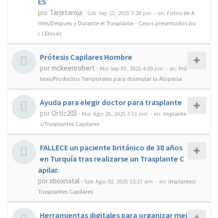
ES
por
Tarjetaroja
-
Sab Sep 13, 2025 3:28 pm
- en:
Fotos de A
ntes/Después y Durante el Trasplante - Casos presentados po
r Clínicas
Prótesis Capilares Hombre
por
mckeenrobert
-
Mié Sep 03, 2025 4:09 pm
- en:
Pró
tesis/Productos Temporales para disimular la Alopecia
Ayuda para elegir doctor para trasplante
por
Ortiz203
-
Mar Ago 26, 2025 3:51 pm
- en:
Implante
s/Trasplantes Capilares
FALLECE un paciente británico de 38 años
en Turquía tras realizarse un Trasplante C
apilar.
por
xboxnatal
-
Sab Ago 02, 2025 12:17 am
- en:
Implantes/
Trasplantes Capilares
Herramientas digitales para organizar mej