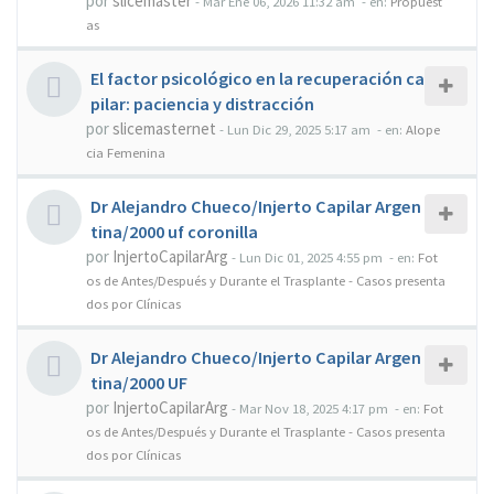
por
slicemaster
-
Mar Ene 06, 2026 11:32 am
- en:
Propuest
as
El factor psicológico en la recuperación ca
pilar: paciencia y distracción
por
slicemasternet
-
Lun Dic 29, 2025 5:17 am
- en:
Alope
cia Femenina
Dr Alejandro Chueco/Injerto Capilar Argen
tina/2000 uf coronilla
por
InjertoCapilarArg
-
Lun Dic 01, 2025 4:55 pm
- en:
Fot
os de Antes/Después y Durante el Trasplante - Casos presenta
dos por Clínicas
Dr Alejandro Chueco/Injerto Capilar Argen
tina/2000 UF
por
InjertoCapilarArg
-
Mar Nov 18, 2025 4:17 pm
- en:
Fot
os de Antes/Después y Durante el Trasplante - Casos presenta
dos por Clínicas