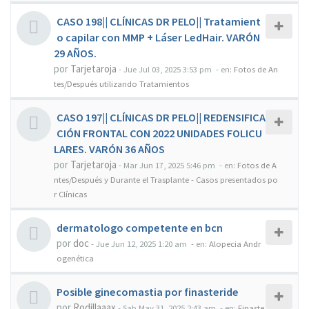
CASO 198|| CLÍNICAS DR PELO|| Tratamient
o capilar con MMP + Láser LedHair. VARÓN
29 AÑOS.
por
Tarjetaroja
-
Jue Jul 03, 2025 3:53 pm
- en:
Fotos de An
tes/Después utilizando Tratamientos
CASO 197|| CLÍNICAS DR PELO|| REDENSIFICA
CIÓN FRONTAL CON 2022 UNIDADES FOLICU
LARES. VARÓN 36 AÑOS
por
Tarjetaroja
-
Mar Jun 17, 2025 5:46 pm
- en:
Fotos de A
ntes/Después y Durante el Trasplante - Casos presentados po
r Clínicas
dermatologo competente en bcn
por
doc
-
Jue Jun 12, 2025 1:20 am
- en:
Alopecia Andr
ogenética
Posible ginecomastia por finasteride
por
Rodillaaax
-
Sab May 31, 2025 2:43 am
- en:
Finaste