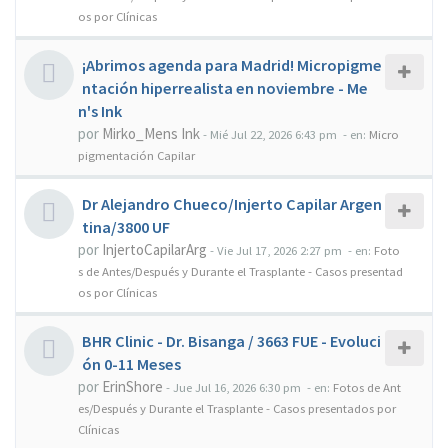
os por Clínicas
¡Abrimos agenda para Madrid! Micropigme
ntación hiperrealista en noviembre - Me
n's Ink
por
Mirko_Mens Ink
-
Mié Jul 22, 2026 6:43 pm
- en:
Micro
pigmentación Capilar
Dr Alejandro Chueco/Injerto Capilar Argen
tina/3800 UF
por
InjertoCapilarArg
-
Vie Jul 17, 2026 2:27 pm
- en:
Foto
s de Antes/Después y Durante el Trasplante - Casos presentad
os por Clínicas
BHR Clinic - Dr. Bisanga / 3663 FUE - Evoluci
ón 0-11 Meses
por
ErinShore
-
Jue Jul 16, 2026 6:30 pm
- en:
Fotos de Ant
es/Después y Durante el Trasplante - Casos presentados por
Clínicas