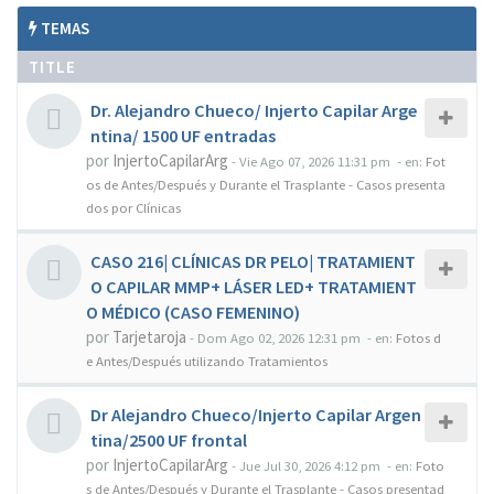
TEMAS
TITLE
Dr. Alejandro Chueco/ Injerto Capilar Arge
ntina/ 1500 UF entradas
por
InjertoCapilarArg
-
Vie Ago 07, 2026 11:31 pm
- en:
Fot
os de Antes/Después y Durante el Trasplante - Casos presenta
dos por Clínicas
CASO 216| CLÍNICAS DR PELO| TRATAMIENT
O CAPILAR MMP+ LÁSER LED+ TRATAMIENT
O MÉDICO (CASO FEMENINO)
por
Tarjetaroja
-
Dom Ago 02, 2026 12:31 pm
- en:
Fotos d
e Antes/Después utilizando Tratamientos
Dr Alejandro Chueco/Injerto Capilar Argen
tina/2500 UF frontal
por
InjertoCapilarArg
-
Jue Jul 30, 2026 4:12 pm
- en:
Foto
s de Antes/Después y Durante el Trasplante - Casos presentad