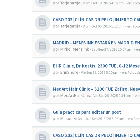
por
Tarjetaroja
-
Dom Oct 19, 2025 4:15 pm
- en:
Foto
CASO 203| CLÍNICAS DR PELO| INJERTO CA
por
Tarjetaroja
-
Dom Oct 05, 2025 5:12 pm
- en:
Foto
MADRID - MEN'S INK ESTARÁ EN MADRID E
por
Mirko_Mens Ink
-
Sab Sep 27, 2025 10:07 am
- en
BHR Clinic, Dr Kostis, 2300 FUE, 0-12 Mese
por
ErinShore
-
Vie Sep 26, 2025 5:20 pm
- en:
Fotos d
MedArt Hair Clinic – 5200 FUE Zafiro, Nuev
por
MedArtHairClinic
-
Vie Sep 26, 2025 9:34 am
- en
Guía práctica para editar un post
por
Masonryder
-
Jue Sep 25, 2025 8:02 am
- en:
Pro
CASO 202| CLÍNICAS DR PELO| INJERTO C