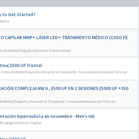
 to Get Started?
uestas
NTO CAPILAR MMP+ LÁSER LED+ TRATAMIENTO MÉDICO (CASO FE
os de Antes/Después utilizando Tratamientos
tina/2500 UF frontal
:
Fotos de Antes/Después y Durante el Trasplante - Casos presentados por Clínicas
ACIÓN COMPLEJA NW 6 , 8500 UF EN 2 SESIONES (5000 UF +350
de Antes/Después y Durante el Trasplante - Casos presentados por Clínicas
tación hiperrealista en noviembre - Men's Ink
Micropigmentación Capilar