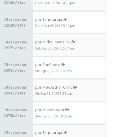
23100 Vistas
Dom Oct 19, 2025 4:15 pm
por
Tarjetaroja
0 Respuestas
21528 Vistas
Dom Oct 05, 2025 5:12 pm
por
Mirko_Mens Ink
0 Respuestas
28723 Vistas
Sab Sep 27, 2025 10:07 am
por
ErinShore
0 Respuestas
24914 Vistas
Vie Sep 26, 2025 5:20 pm
por
MedArtHairClinic
0 Respuestas
28691 Vistas
Vie Sep 26, 2025 9:34 am
por
Masonryder
0 Respuestas
26758 Vistas
Jue Sep 25, 2025 8:02 am
por
Tarjetaroja
0 Respuestas