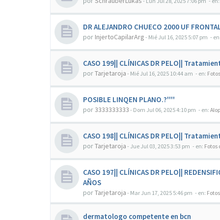
por
SchrauberLukas
-
Lun Jul 28, 2025 7:06 pm
- en
DR ALEJANDRO CHUECO 2000 UF FRONTAL
por
InjertoCapilarArg
-
Mié Jul 16, 2025 5:07 pm
- en
CASO 199|| CLÍNICAS DR PELO|| Tratamien
por
Tarjetaroja
-
Mié Jul 16, 2025 10:44 am
- en:
Foto
POSIBLE LINQEN PLANO.?''''
por
3333333333
-
Dom Jul 06, 2025 4:10 pm
- en:
Alo
CASO 198|| CLÍNICAS DR PELO|| Tratamien
por
Tarjetaroja
-
Jue Jul 03, 2025 3:53 pm
- en:
Fotos
CASO 197|| CLÍNICAS DR PELO|| REDENSI
AÑOS
por
Tarjetaroja
-
Mar Jun 17, 2025 5:46 pm
- en:
Fotos
dermatologo competente en bcn