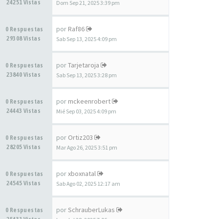
24251 Vistas
Dom Sep 21, 2025 3:39 pm
por
Raf86
0 Respuestas
29308 Vistas
Sab Sep 13, 2025 4:09 pm
por
Tarjetaroja
0 Respuestas
23840 Vistas
Sab Sep 13, 2025 3:28 pm
por
mckeenrobert
0 Respuestas
24443 Vistas
Mié Sep 03, 2025 4:09 pm
por
Ortiz203
0 Respuestas
28205 Vistas
Mar Ago 26, 2025 3:51 pm
por
xboxnatal
0 Respuestas
24545 Vistas
Sab Ago 02, 2025 12:17 am
por
SchrauberLukas
0 Respuestas