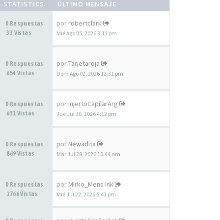
STATISTICS
ÚLTIMO MENSAJE
por
robertclark
0 Respuestas
33 Vistas
Mié Ago 05, 2026 9:11 pm
por
Tarjetaroja
0 Respuestas
654 Vistas
Dom Ago 02, 2026 12:31 pm
por
InjertoCapilarArg
0 Respuestas
631 Vistas
Jue Jul 30, 2026 4:12 pm
por
Newadita
0 Respuestas
869 Vistas
Mar Jul 28, 2026 10:44 am
por
Mirko_Mens Ink
0 Respuestas
1766 Vistas
Mié Jul 22, 2026 6:43 pm