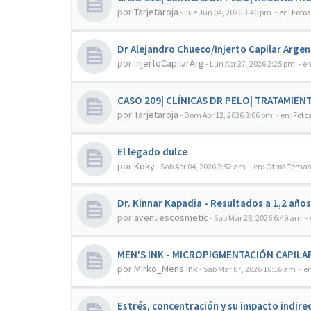
por
Tarjetaroja
-
Jue Jun 04, 2026 3:46 pm
- en:
Fotos
Dr Alejandro Chueco/Injerto Capilar Arge
por
InjertoCapilarArg
-
Lun Abr 27, 2026 2:25 pm
- e
CASO 209| CLÍNICAS DR PELO| TRATAMIEN
por
Tarjetaroja
-
Dom Abr 12, 2026 3:06 pm
- en:
Foto
El legado dulce
por
Koky
-
Sab Abr 04, 2026 2:52 am
- en:
Otros Temas
Dr. Kinnar Kapadia - Resultados a 1,2 años
por
avenuescosmetic
-
Sab Mar 28, 2026 6:49 am
-
MEN'S INK - MICROPIGMENTACIÓN CAPILA
por
Mirko_Mens Ink
-
Sab Mar 07, 2026 10:16 am
- e
Estrés, concentración y su impacto indirec