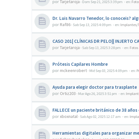
por
Tarjetaroja
-
Dom Sep 21, 2025 3:39 pm
- en:
Foto
Dr. Luis Navarro Tenedor, lo conoceis? al
por
Raf86
-
Sab Sep 13, 2025 4:09 pm
- en:
Implantes/T
CASO 201| CLÍNICAS DR PELO|| INJERTO 
por
Tarjetaroja
-
Sab Sep 13, 2025 3:28 pm
- en:
Fotos
Prótesis Capilares Hombre
por
mckeenrobert
-
Mié Sep 03, 2025 4:09 pm
- en:
P
Ayuda para elegir doctor para trasplante
por
Ortiz203
-
Mar Ago 26, 2025 3:51 pm
- en:
Implant
FALLECE un paciente británico de 38 años e
por
xboxnatal
-
Sab Ago 02, 2025 12:17 am
- en:
Impla
Herramientas digitales para organizar me