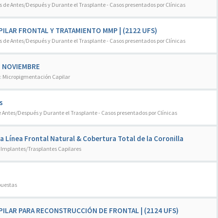
s de Antes/Después y Durante el Trasplante - Casos presentados por Clínicas
PILAR FRONTAL Y TRATAMIENTO MMP | (2122 UFS)
s de Antes/Después y Durante el Trasplante - Casos presentados por Clínicas
N NOVIEMBRE
:
Micropigmentación Capilar
s
e Antes/Después y Durante el Trasplante - Casos presentados por Clínicas
a Línea Frontal Natural & Cobertura Total de la Coronilla
:
Implantes/Trasplantes Capilares
puestas
APILAR PARA RECONSTRUCCIÓN DE FRONTAL | (2124 UFS)