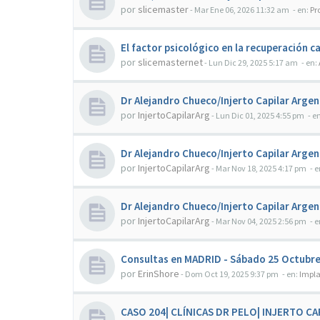
por
slicemaster
-
Mar Ene 06, 2026 11:32 am
- en:
Pr
El factor psicológico en la recuperación ca
por
slicemasternet
-
Lun Dic 29, 2025 5:17 am
- en:
Dr Alejandro Chueco/Injerto Capilar Argen
por
InjertoCapilarArg
-
Lun Dic 01, 2025 4:55 pm
- e
Dr Alejandro Chueco/Injerto Capilar Arge
por
InjertoCapilarArg
-
Mar Nov 18, 2025 4:17 pm
- e
Dr Alejandro Chueco/Injerto Capilar Arge
por
InjertoCapilarArg
-
Mar Nov 04, 2025 2:56 pm
- e
Consultas en MADRID - Sábado 25 Octubre 2
por
ErinShore
-
Dom Oct 19, 2025 9:37 pm
- en:
Impla
CASO 204| CLÍNICAS DR PELO| INJERTO CA