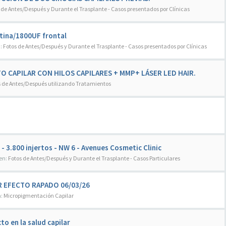
 de Antes/Después y Durante el Trasplante - Casos presentados por Clínicas
ntina/1800UF frontal
n:
Fotos de Antes/Después y Durante el Trasplante - Casos presentados por Clínicas
TO CAPILAR CON HILOS CAPILARES + MMP+ LÁSER LED HAIR.
s de Antes/Después utilizando Tratamientos
 - 3.800 injertos - NW 6 - Avenues Cosmetic Clinic
 en:
Fotos de Antes/Después y Durante el Trasplante - Casos Particulares
R EFECTO RAPADO 06/03/26
n:
Micropigmentación Capilar
to en la salud capilar