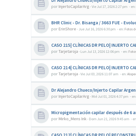
Dr Alejandro Chueco/Injerto Capilar Arge
por
InjertoCapilarArg
-
Vie Jul 17, 2026 2:27 pm
- en
BHR Clinic - Dr. Bisanga / 3663 FUE - Evol
por
ErinShore
-
Jue Jul 16, 2026 6:30 pm
- en:
Fotos d
CASO 215| CLÍNICAS DR PELO| INJERTO C
por
Tarjetaroja
-
Lun Jul 13, 2026 12:06 pm
- en:
Foto
CASO 214| CLÍNICAS DR PELO| INJERTO CA
por
Tarjetaroja
-
Vie Jul 03, 2026 11:07 am
- en:
Alope
Dr Alejandro Chueco/Injerto Capilar Arge
por
InjertoCapilarArg
-
Mié Jul 01, 2026 4:37 pm
- en
Micropigmentación capilar después de 6 añ
por
Mirko_Mens Ink
-
Dom Jun 21, 2026 9:45 am
- e
CASO 212| CLÍNICAS DR PELO| RECONSTRU