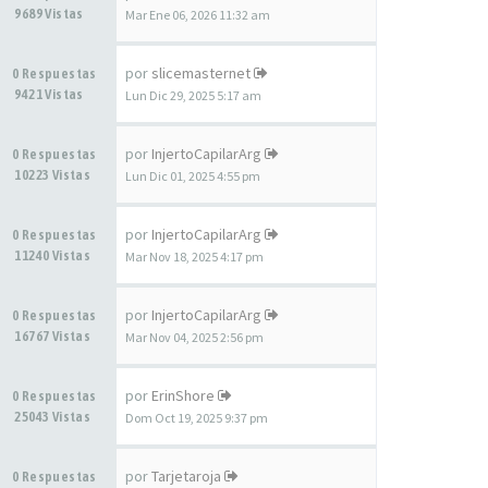
9689 Vistas
Mar Ene 06, 2026 11:32 am
por
slicemasternet
0 Respuestas
9421 Vistas
Lun Dic 29, 2025 5:17 am
por
InjertoCapilarArg
0 Respuestas
10223 Vistas
Lun Dic 01, 2025 4:55 pm
por
InjertoCapilarArg
0 Respuestas
11240 Vistas
Mar Nov 18, 2025 4:17 pm
por
InjertoCapilarArg
0 Respuestas
16767 Vistas
Mar Nov 04, 2025 2:56 pm
por
ErinShore
0 Respuestas
25043 Vistas
Dom Oct 19, 2025 9:37 pm
por
Tarjetaroja
0 Respuestas