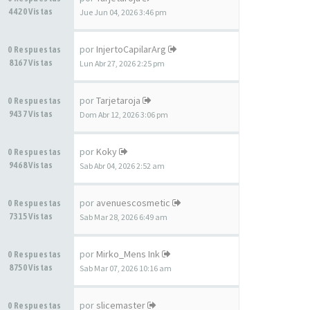
4420 Vistas
Jue Jun 04, 2026 3:46 pm
por
InjertoCapilarArg
0 Respuestas
8167 Vistas
Lun Abr 27, 2026 2:25 pm
por
Tarjetaroja
0 Respuestas
9437 Vistas
Dom Abr 12, 2026 3:06 pm
por
Koky
0 Respuestas
9468 Vistas
Sab Abr 04, 2026 2:52 am
por
avenuescosmetic
0 Respuestas
7315 Vistas
Sab Mar 28, 2026 6:49 am
por
Mirko_Mens Ink
0 Respuestas
8750 Vistas
Sab Mar 07, 2026 10:16 am
por
slicemaster
0 Respuestas