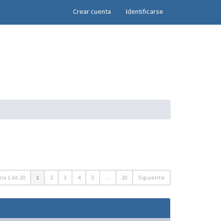
×
Crear cuenta
Identificarse
ina
1
de
20
1
2
3
4
5
…
20
Siguiente