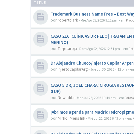
TITLE
Trademark Business Name Free – Best Way
por
robertclark
-
Mié Ago 05, 2026 9:11 pm
- en:
Prop
CASO 216| CLÍNICAS DR PELO| TRATAMIE
MENINO)
por
Tarjetaroja
-
Dom Ago 02, 2026 12:31 pm
- en:
Fot
Dr Alejandro Chueco/Injerto Capilar Argen
por
InjertoCapilarArg
-
Jue Jul 30, 2026 4:12 pm
- en
CASO 5 DR, JOEL CHARA: CIRUGIA RESTAUR
0 UF)
por
Newadita
-
Mar Jul 28, 2026 10:44 am
- en:
Fotos 
¡Abrimos agenda para Madrid! Micropigmen
por
Mirko_Mens Ink
-
Mié Jul 22, 2026 6:43 pm
- en: