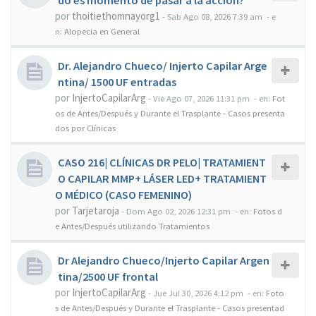
do es momento de pasar a la acción?
por
thoitiethomnayorg1
-
Sab Ago 08, 2026 7:39 am
- e
n:
Alopecia en General
Dr. Alejandro Chueco/ Injerto Capilar Arge
ntina/ 1500 UF entradas
por
InjertoCapilarArg
-
Vie Ago 07, 2026 11:31 pm
- en:
Fot
os de Antes/Después y Durante el Trasplante - Casos presenta
dos por Clínicas
CASO 216| CLÍNICAS DR PELO| TRATAMIENT
O CAPILAR MMP+ LÁSER LED+ TRATAMIENT
O MÉDICO (CASO FEMENINO)
por
Tarjetaroja
-
Dom Ago 02, 2026 12:31 pm
- en:
Fotos d
e Antes/Después utilizando Tratamientos
Dr Alejandro Chueco/Injerto Capilar Argen
tina/2500 UF frontal
por
InjertoCapilarArg
-
Jue Jul 30, 2026 4:12 pm
- en:
Foto
s de Antes/Después y Durante el Trasplante - Casos presentad