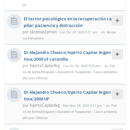
as
El factor psicológico en la recuperación ca
pilar: paciencia y distracción
por
slicemasternet
-
Lun Dic 29, 2025 5:17 am
- en:
Alope
cia Femenina
Dr Alejandro Chueco/Injerto Capilar Argen
tina/2000 uf coronilla
por
InjertoCapilarArg
-
Lun Dic 01, 2025 4:55 pm
- en:
Fot
os de Antes/Después y Durante el Trasplante - Casos presenta
dos por Clínicas
Dr Alejandro Chueco/Injerto Capilar Argen
tina/2000 UF
por
InjertoCapilarArg
-
Mar Nov 18, 2025 4:17 pm
- en:
Fot
os de Antes/Después y Durante el Trasplante - Casos presenta
dos por Clínicas