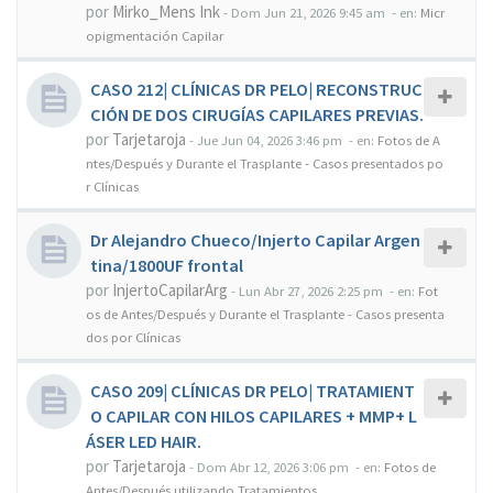
por
Mirko_Mens Ink
-
Dom Jun 21, 2026 9:45 am
- en:
Micr
opigmentación Capilar
CASO 212| CLÍNICAS DR PELO| RECONSTRUC
CIÓN DE DOS CIRUGÍAS CAPILARES PREVIAS.
por
Tarjetaroja
-
Jue Jun 04, 2026 3:46 pm
- en:
Fotos de A
ntes/Después y Durante el Trasplante - Casos presentados po
r Clínicas
Dr Alejandro Chueco/Injerto Capilar Argen
tina/1800UF frontal
por
InjertoCapilarArg
-
Lun Abr 27, 2026 2:25 pm
- en:
Fot
os de Antes/Después y Durante el Trasplante - Casos presenta
dos por Clínicas
CASO 209| CLÍNICAS DR PELO| TRATAMIENT
O CAPILAR CON HILOS CAPILARES + MMP+ L
ÁSER LED HAIR.
por
Tarjetaroja
-
Dom Abr 12, 2026 3:06 pm
- en:
Fotos de
Antes/Después utilizando Tratamientos