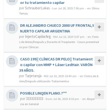
or tu tratamiento capilar
por
SchrauberLukas
-
Lun Jul 28, 2025 7:06 pm
- en:
Otros
Temas
DR ALEJANDRO CHUECO 2000 UF FRONTAL/I
NJERTO CAPILAR ARGENTINA
por
InjertoCapilarArg
-
Mié Jul 16, 2025 5:07 pm
- en:
Foto
s de Antes/Después y Durante el Trasplante - Casos presentad
os por Clínicas
CASO 199|| CLÍNICAS DR PELO|| Tratamient
o capilar con MMP + Láser LedHair. VARÓN
39 AÑOS.
por
Tarjetaroja
-
Mié Jul 16, 2025 10:44 am
- en:
Fotos de A
ntes/Después utilizando Tratamientos
POSIBLE LINQEN PLANO.?''''
por
3333333333
-
Dom Jul 06, 2025 4:10 pm
- en:
Alope
cia en General