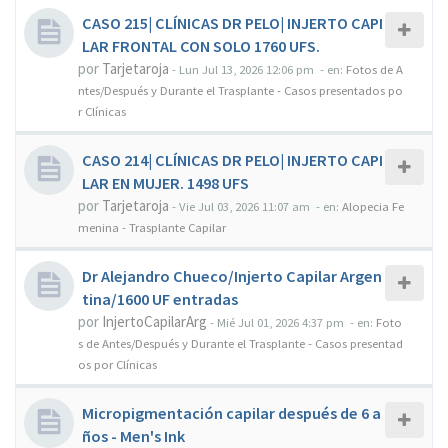
CASO 215| CLÍNICAS DR PELO| INJERTO CAPI
LAR FRONTAL CON SOLO 1760 UFS.
por
Tarjetaroja
-
Lun Jul 13, 2026 12:06 pm
- en:
Fotos de A
ntes/Después y Durante el Trasplante - Casos presentados po
r Clínicas
CASO 214| CLÍNICAS DR PELO| INJERTO CAPI
LAR EN MUJER. 1498 UFS
por
Tarjetaroja
-
Vie Jul 03, 2026 11:07 am
- en:
Alopecia Fe
menina - Trasplante Capilar
Dr Alejandro Chueco/Injerto Capilar Argen
tina/1600 UF entradas
por
InjertoCapilarArg
-
Mié Jul 01, 2026 4:37 pm
- en:
Foto
s de Antes/Después y Durante el Trasplante - Casos presentad
os por Clínicas
Micropigmentación capilar después de 6 a
ños - Men's Ink