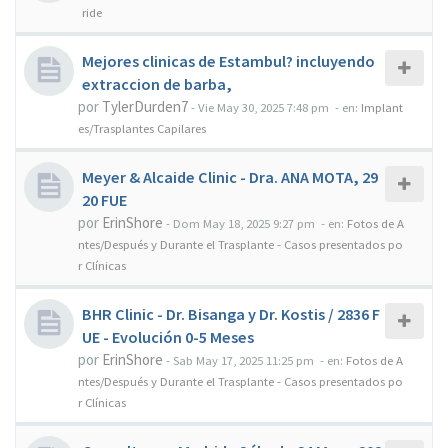
ride
Mejores clinicas de Estambul? incluyendo
extraccion de barba,
por
TylerDurden7
-
Vie May 30, 2025 7:48 pm
- en:
Implant
es/Trasplantes Capilares
Meyer & Alcaide Clinic - Dra. ANA MOTA, 29
20 FUE
por
ErinShore
-
Dom May 18, 2025 9:27 pm
- en:
Fotos de A
ntes/Después y Durante el Trasplante - Casos presentados po
r Clínicas
BHR Clinic - Dr. Bisanga y Dr. Kostis / 2836 F
UE - Evolución 0-5 Meses
por
ErinShore
-
Sab May 17, 2025 11:25 pm
- en:
Fotos de A
ntes/Después y Durante el Trasplante - Casos presentados po
r Clínicas