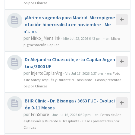
os por Clínicas
¡Abrimos agenda para Madrid! Micropigme
ntación hiperrealista en noviembre - Me
n's Ink
por
Mirko_Mens Ink
-
Mié Jul 22, 2026 6:43 pm
- en:
Micro
pigmentación Capilar
Dr Alejandro Chueco/Injerto Capilar Argen
tina/3800 UF
por
InjertoCapilarArg
-
Vie Jul 17, 2026 2:27 pm
- en:
Foto
s de Antes/Después y Durante el Trasplante - Casos presentad
os por Clínicas
BHR Clinic - Dr. Bisanga / 3663 FUE - Evoluci
ón 0-11 Meses
por
ErinShore
-
Jue Jul 16, 2026 6:30 pm
- en:
Fotos de Ant
es/Después y Durante el Trasplante - Casos presentados por
Clínicas