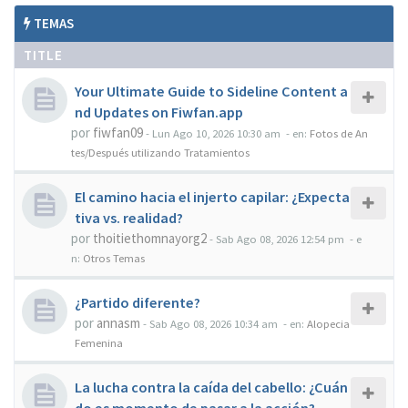
TEMAS
TITLE
Your Ultimate Guide to Sideline Content a
nd Updates on Fiwfan.app
por
fiwfan09
-
Lun Ago 10, 2026 10:30 am
- en:
Fotos de An
tes/Después utilizando Tratamientos
El camino hacia el injerto capilar: ¿Expecta
tiva vs. realidad?
por
thoitiethomnayorg2
-
Sab Ago 08, 2026 12:54 pm
- e
n:
Otros Temas
¿Partido diferente?
por
annasm
-
Sab Ago 08, 2026 10:34 am
- en:
Alopecia
Femenina
La lucha contra la caída del cabello: ¿Cuán