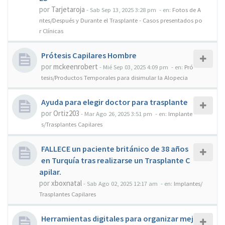
por
Tarjetaroja
-
Sab Sep 13, 2025 3:28 pm
- en:
Fotos de A
ntes/Después y Durante el Trasplante - Casos presentados po
r Clínicas
Prótesis Capilares Hombre
por
mckeenrobert
-
Mié Sep 03, 2025 4:09 pm
- en:
Pró
tesis/Productos Temporales para disimular la Alopecia
Ayuda para elegir doctor para trasplante
por
Ortiz203
-
Mar Ago 26, 2025 3:51 pm
- en:
Implante
s/Trasplantes Capilares
FALLECE un paciente británico de 38 años
en Turquía tras realizarse un Trasplante C
apilar.
por
xboxnatal
-
Sab Ago 02, 2025 12:17 am
- en:
Implantes/
Trasplantes Capilares
Herramientas digitales para organizar mej