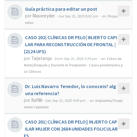
Guía práctica para editar un post
por
Masonryder
-
Jue Sep 25, 2025 8:02 am
- en:
Propu
estas
CASO 202| CLÍNICAS DR PELO| INJERTO CAPI
LAR PARA RECONSTRUCCIÓN DE FRONTAL |
(2124 UFS)
por
Tarjetaroja
-
Dom Sep 21, 2025 3:39 pm
- en:
Fotos de
Antes/Después y Durante el Trasplante - Casos presentados p
or Clínicas
Dr. Luis Navarro Tenedor, lo conoceis? alg
una referencia?
por
Raf86
-
Sab Sep 13, 2025 4:09 pm
- en:
Implantes/Traspl
antes Capilares
CASO 201| CLÍNICAS DR PELO|| INJERTO CAP
ILAR MUJER CON 2684 UNIDADES FOLICULAR
ES