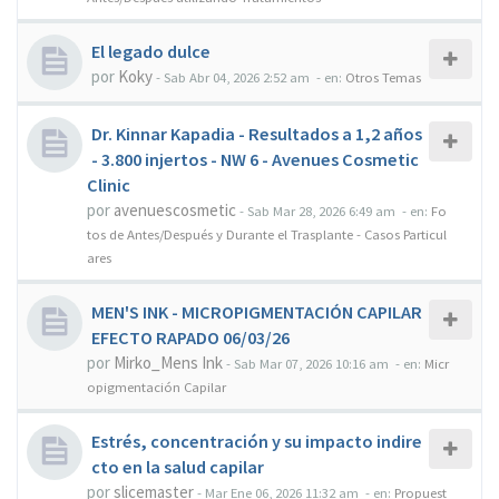
El legado dulce
por
Koky
-
Sab Abr 04, 2026 2:52 am
- en:
Otros Temas
Dr. Kinnar Kapadia - Resultados a 1,2 años
- 3.800 injertos - NW 6 - Avenues Cosmetic
Clinic
por
avenuescosmetic
-
Sab Mar 28, 2026 6:49 am
- en:
Fo
tos de Antes/Después y Durante el Trasplante - Casos Particul
ares
MEN'S INK - MICROPIGMENTACIÓN CAPILAR
EFECTO RAPADO 06/03/26
por
Mirko_Mens Ink
-
Sab Mar 07, 2026 10:16 am
- en:
Micr
opigmentación Capilar
Estrés, concentración y su impacto indire
cto en la salud capilar
por
slicemaster
-
Mar Ene 06, 2026 11:32 am
- en:
Propuest