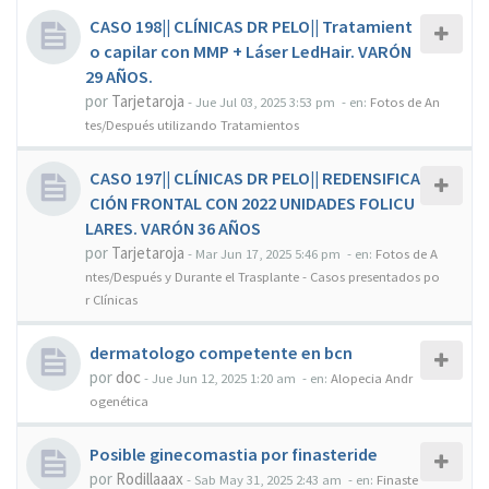
CASO 198|| CLÍNICAS DR PELO|| Tratamient
o capilar con MMP + Láser LedHair. VARÓN
29 AÑOS.
por
Tarjetaroja
-
Jue Jul 03, 2025 3:53 pm
- en:
Fotos de An
tes/Después utilizando Tratamientos
CASO 197|| CLÍNICAS DR PELO|| REDENSIFICA
CIÓN FRONTAL CON 2022 UNIDADES FOLICU
LARES. VARÓN 36 AÑOS
por
Tarjetaroja
-
Mar Jun 17, 2025 5:46 pm
- en:
Fotos de A
ntes/Después y Durante el Trasplante - Casos presentados po
r Clínicas
dermatologo competente en bcn
por
doc
-
Jue Jun 12, 2025 1:20 am
- en:
Alopecia Andr
ogenética
Posible ginecomastia por finasteride
por
Rodillaaax
-
Sab May 31, 2025 2:43 am
- en:
Finaste