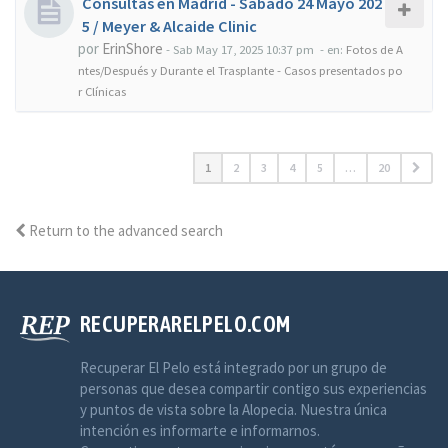
Consultas en Madrid - Sábado 24 Mayo 202
5 / Meyer & Alcaide Clinic
por
ErinShore
-
Sab May 17, 2025 10:37 pm
- en:
Fotos de A
ntes/Después y Durante el Trasplante - Casos presentados po
r Clínicas
1
2
3
4
5
…
20
Return to the advanced search
RECUPERARELPELO.COM
Recuperar El Pelo está integrado por un grupo de
personas que desea compartir contigo sus experiencias
y puntos de vista sobre la Alopecia. Nuestra única
intención es informarte e informarnos.