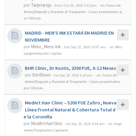
por
Tarjetaroja
-
Dom Oct 05, 2025 5:12 pm
- en:
Fotos de
Antes/Después y Durante el Trasplante - Casos presentados p
or Clínicas
MADRID - MEN'S INK ESTARÁ EN MADRID EN
NOVIEMBRE
por
Mirko_Mens Ink
-
Sab Sep 27, 2025 10:07 am
- en:
Micr
opigmentación Capilar
BHR Clinic, Dr Kostis, 2300 FUE, 0-12 Meses
por
ErinShore
-
Vie Sep 26, 2025 5:20 pm
- en:
Fotos de
Antes/Después y Durante el Trasplante - Casos presentados
por Clínicas
MedArt Hair Clinic – 5200 FUE Zafiro, Nueva
Línea Frontal Natural & Cobertura Total d
e la Coronilla
por
MedArtHairClinic
-
Vie Sep 26, 2025 9:34 am
- en:
Impl
antes/Trasplantes Capilares