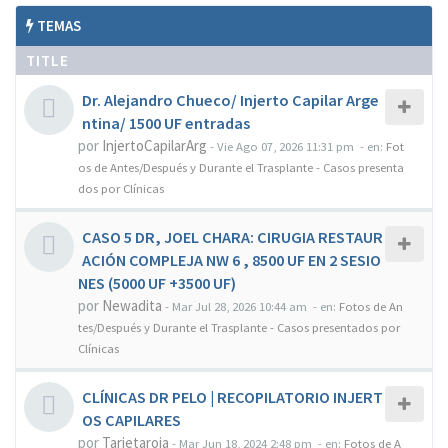
TEMAS
TITLE
Dr. Alejandro Chueco/ Injerto Capilar Arge
ntina/ 1500 UF entradas
por
InjertoCapilarArg
-
Vie Ago 07, 2026 11:31 pm
- en:
Fot
os de Antes/Después y Durante el Trasplante - Casos presenta
dos por Clínicas
CASO 5 DR, JOEL CHARA: CIRUGIA RESTAUR
ACIÓN COMPLEJA NW 6 , 8500 UF EN 2 SESIO
NES (5000 UF +3500 UF)
por
Newadita
-
Mar Jul 28, 2026 10:44 am
- en:
Fotos de An
tes/Después y Durante el Trasplante - Casos presentados por
Clínicas
CLÍNICAS DR PELO | RECOPILATORIO INJERT
OS CAPILARES
por
Tarjetaroja
-
Mar Jun 18, 2024 2:48 pm
- en:
Fotos de A