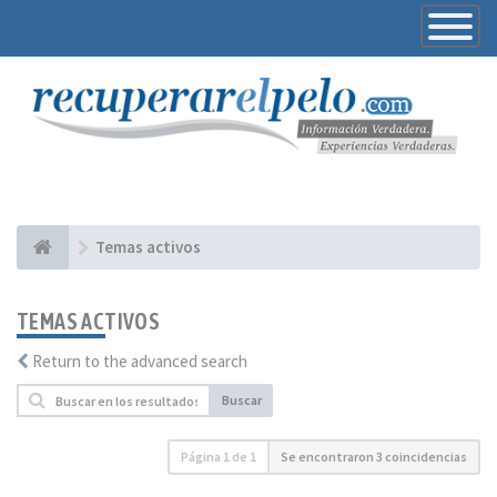
Toggle
Navigatio
Temas activos
TEMAS ACTIVOS
Return to the advanced search
Buscar
Página
1
de
1
Se encontraron 3 coincidencias