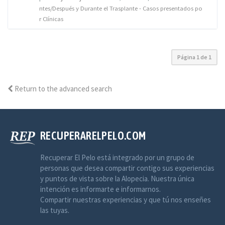
ntes/Después y Durante el Trasplante - Casos presentados po
r Clínicas
Página
1
de
1
Return to the advanced search
RECUPERARELPELO.COM
Recuperar El Pelo está integrado por un grupo de
personas que desea compartir contigo sus experiencias
y puntos de vista sobre la Alopecia. Nuestra única
intención es informarte e informarnos.
Compartir nuestras experiencias y que tú nos enseñes
las tuyas.