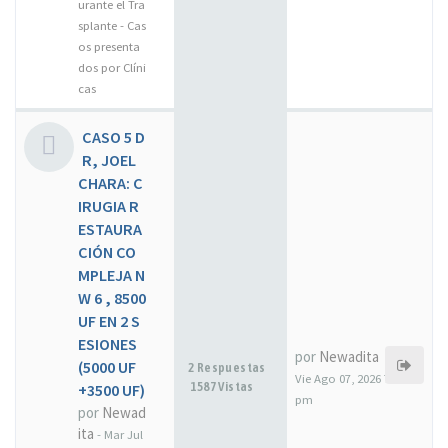
urante el Tra
splante - Cas
os presenta
dos por Clíni
cas
CASO 5 D
R, JOEL
CHARA: C
IRUGIA R
ESTAURA
CIÓN CO
MPLEJA N
W 6 , 8500
UF EN 2 S
ESIONES
por
Newadita
(5000 UF
2 Respuestas
Vie Ago 07, 2026 7:17
1587 Vistas
+3500 UF)
pm
por
Newad
ita
-
Mar Jul