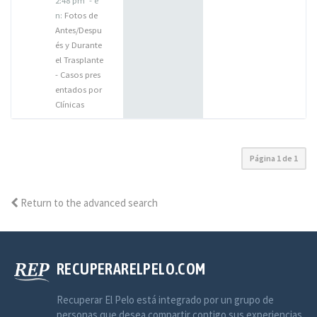
2:48 pm
- e
n:
Fotos de
Antes/Despu
és y Durante
el Trasplante
- Casos pres
entados por
Clínicas
Página
1
de
1
Return to the advanced search
RECUPERARELPELO.COM
Recuperar El Pelo está integrado por un grupo de
personas que desea compartir contigo sus experiencias