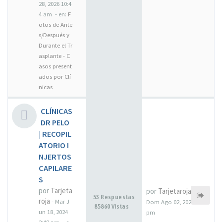
28, 2026 10:4
4 am
- en:
F
otos de Ante
s/Después y
Durante el Tr
asplante - C
asos present
ados por Clí
nicas
CLÍNICAS
DR PELO
| RECOPIL
ATORIO I
NJERTOS
CAPILARE
S
por
Tarjeta
por
Tarjetaroja
53 Respuestas
roja
-
Mar J
Dom Ago 02, 2026 12:39
85860 Vistas
un 18, 2024
pm