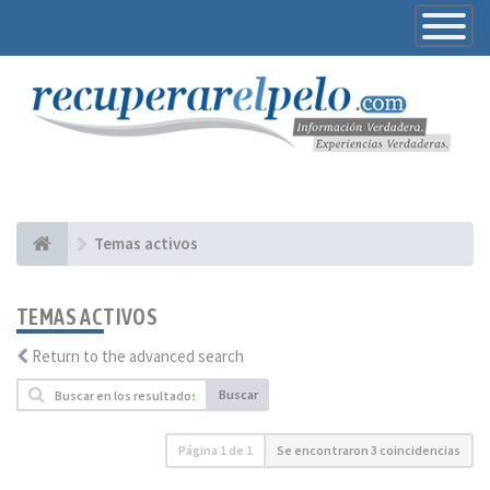
Toggle
Navigatio
Temas activos
TEMAS ACTIVOS
Return to the advanced search
Buscar
Página
1
de
1
Se encontraron 3 coincidencias