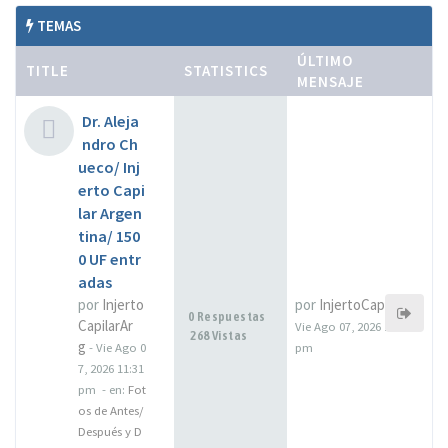
TEMAS
ÚLTIMO
TITLE
STATISTICS
MENSAJE
Dr. Aleja
ndro Ch
ueco/ Inj
erto Capi
lar Argen
tina/ 150
0 UF entr
adas
por
Injerto
por
InjertoCapilarArg
0 Respuestas
CapilarAr
Vie Ago 07, 2026 11:31
268 Vistas
g
-
Vie Ago 0
pm
7, 2026 11:31
pm
- en:
Fot
os de Antes/
Después y D