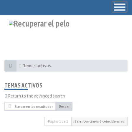
Toggle
Navigatio
Temas activos
TEMAS ACTIVOS
Return to the advanced search
Buscar
Página
1
de
1
Se encontraron 3 coincidencias