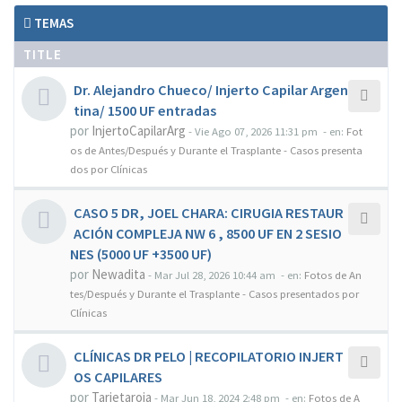
TEMAS
TITLE
Dr. Alejandro Chueco/ Injerto Capilar Argen
tina/ 1500 UF entradas
por
InjertoCapilarArg
-
Vie Ago 07, 2026 11:31 pm
- en:
Fot
os de Antes/Después y Durante el Trasplante - Casos presenta
dos por Clínicas
CASO 5 DR, JOEL CHARA: CIRUGIA RESTAUR
ACIÓN COMPLEJA NW 6 , 8500 UF EN 2 SESIO
NES (5000 UF +3500 UF)
por
Newadita
-
Mar Jul 28, 2026 10:44 am
- en:
Fotos de An
tes/Después y Durante el Trasplante - Casos presentados por
Clínicas
CLÍNICAS DR PELO | RECOPILATORIO INJERT
OS CAPILARES
por
Tarjetaroja
-
Mar Jun 18, 2024 2:48 pm
- en:
Fotos de A