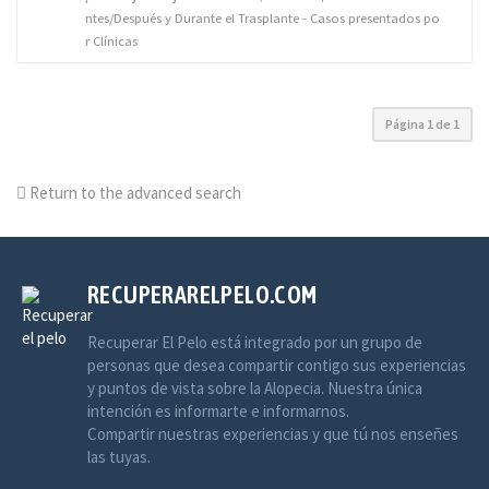
ntes/Después y Durante el Trasplante - Casos presentados po
r Clínicas
Página
1
de
1
Return to the advanced search
RECUPERARELPELO.COM
Recuperar El Pelo está integrado por un grupo de
personas que desea compartir contigo sus experiencias
y puntos de vista sobre la Alopecia. Nuestra única
intención es informarte e informarnos.
Compartir nuestras experiencias y que tú nos enseñes
las tuyas.