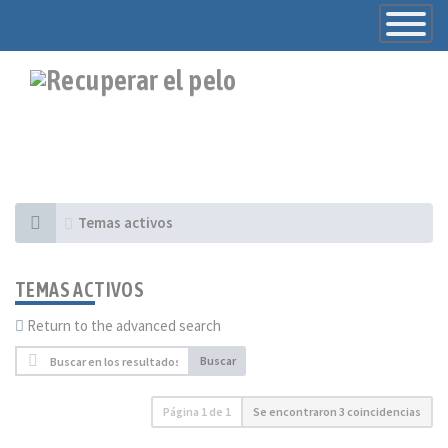
Toggle
Navigatio
Temas activos
TEMAS ACTIVOS
Return to the advanced search
Buscar
Página
1
de
1
Se encontraron 3 coincidencias