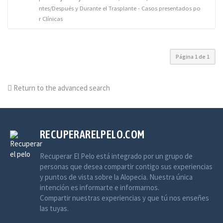
ntes/Después y Durante el Trasplante - Casos presentados po
r Clínicas
Página
1
de
1
Return to the advanced search
RECUPERARELPELO.COM
Recuperar El Pelo está integrado por un grupo de
personas que desea compartir contigo sus experiencias
y puntos de vista sobre la Alopecia. Nuestra única
intención es informarte e informarnos.
Compartir nuestras experiencias y que tú nos enseñes
las tuyas.