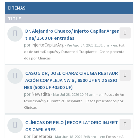
TEMAS
TITLE
Dr. Alejandro Chueco/ Injerto Capilar Argen
tina/ 1500 UF entradas
por
InjertoCapilarArg
-
Vie Ago 07, 2026 11:31 pm
- en:
Fot
os de Antes/Después y Durante el Trasplante - Casos presenta
dos por Clínicas
CASO 5 DR, JOEL CHARA: CIRUGIA RESTAUR
ACIÓN COMPLEJA NW 6 , 8500 UF EN 2 SESIO
NES (5000 UF +3500 UF)
por
Newadita
-
Mar Jul 28, 2026 10:44 am
- en:
Fotos de An
tes/Después y Durante el Trasplante - Casos presentados por
Clínicas
CLÍNICAS DR PELO | RECOPILATORIO INJERT
OS CAPILARES
por
Tarjetaroja
-
Mar Jun 18, 2024 2:48 pm
- en:
Fotos de A