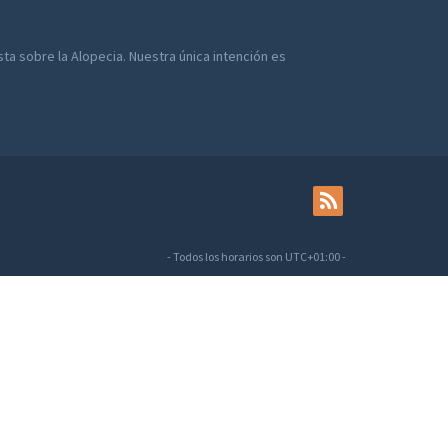
a sobre la Alopecia. Nuestra única intención es
- Todos los horarios son
UTC+01:00
-