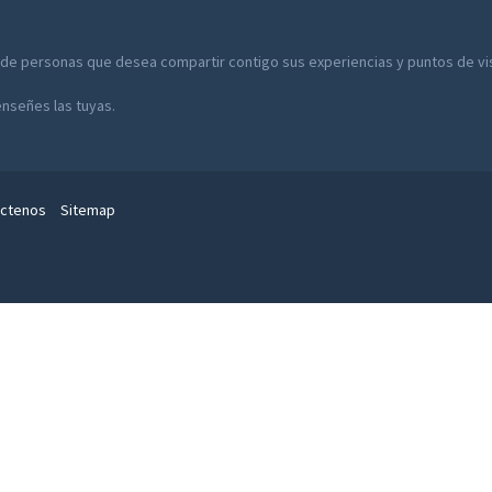
 de personas que desea compartir contigo sus experiencias y puntos de vist
enseñes las tuyas.
ctenos
Sitemap