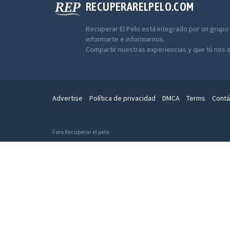
RECUPERARELPELO.COM
Recuperar El Pelo está integrado por un grupo
informarte e informarnos.
Compartir nuestras experiencias y que tú nos 
Advertise
Política de privacidad
DMCA
Terms
Contá
Foro Recuperar el pelo