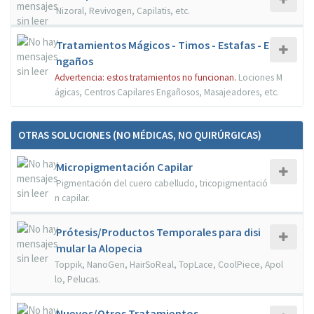
Nizoral, Revivogen, Capilatis, etc.
Tratamientos Mágicos - Timos - Estafas - E
ngaños
Advertencia: estos tratamientos no funcionan.
Lociones M
ágicas, Centros Capilares Engañosos, Masajeadores, etc.
OTRAS SOLUCIONES (NO MÉDICAS, NO QUIRÚRGICAS)
Micropigmentación Capilar
Pigmentación del cuero cabelludo, tricopigmentació
n capilar.
Prótesis/Productos Temporales para disi
mular la Alopecia
Toppik, NanoGen, HairSoReal, TopLace, CoolPiece, Apol
lo, Pelucas.
Nuevos/Otros Tratamientos