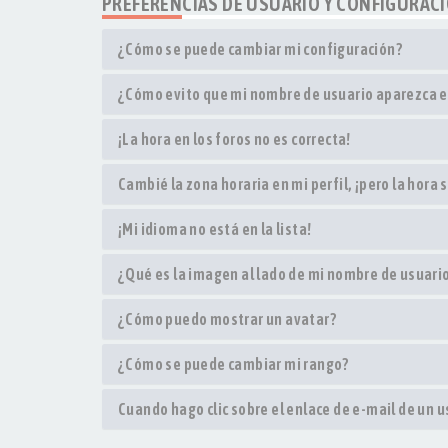
PREFERENCIAS DE USUARIO Y CONFIGURAC
¿Cómo se puede cambiar mi configuración?
¿Cómo evito que mi nombre de usuario aparezca en
¡La hora en los foros no es correcta!
Cambié la zona horaria en mi perfil, ¡pero la hora 
¡Mi idioma no está en la lista!
¿Qué es la imagen al lado de mi nombre de usuari
¿Cómo puedo mostrar un avatar?
¿Cómo se puede cambiar mi rango?
Cuando hago clic sobre el enlace de e-mail de un u