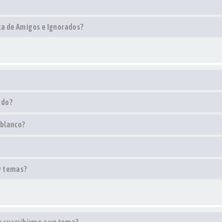
sta de Amigos e Ignorados?
ado?
 blanco?
y temas?