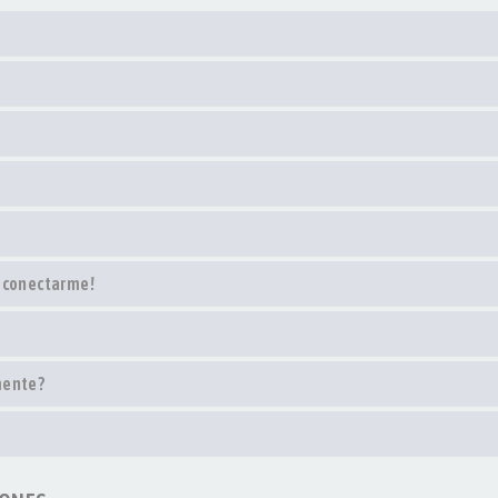
o conectarme!
mente?